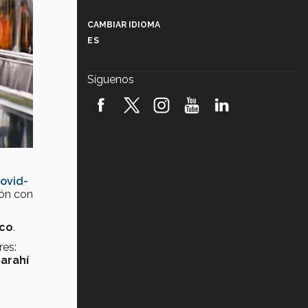
Más que un festival cultural: así es
la magia de VIBRART 2026 (video)
CAMBIAR IDIOMA
ES
Javier Guzmán: investigación con
impacto social (video)
Síguenos
¡México, en el top del mundial de
robótica FIRST 2026! (video)
Vida Tec: Pasión, disciplina y
básquetbol, con Gael Adame
(video)
ovid-
¿Cómo es el Modelo Educativo
Tec? (video)
ión con
Vida Tec: Feminismo e Inteligencia
ico
.
Artificial, Paola Ricaurte (video)
res:
Sarahí