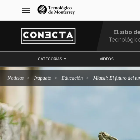
Pasar
navegación
menu
al
principal
contenido
principal
El sitio d
Tecnológic
Menu
CATEGORÍAS
VIDEOS
Comunidad
Noticias
Irapuato
Educación
Miatsil: El futuro del