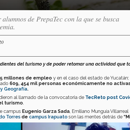
or alumnos de PrepaTec con la que se busca
demia.
20
ientes del turismo y de poder retomar una actividad que t
,5 millones de empleo
y en el caso del estado de Yucatán;
rtado
609, 454 mil personas económicamente no activa
 y Geografía
.
ieron al llamado de la convocatoria de
TecReto post Covi
el turismo
.
 de campus
Eugenio Garza Sada
, Emiliano Munguía Villarreal
do Torres
de
campus Irapuato
son
las mentes detrás de
“Mi