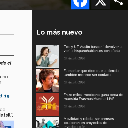
Lo más nuevo
Tec y UT Austin buscan "devolver la
voz" a hispanohablantes con afasia
05 Agosto 2026
odo el
El escritor que dice que la derrota
también merece ser contada
 uno
s
05 Agosto 2026
Entre miles: mexicana gana beca de
d-19
maestría Erasmus Mundus LIVE
05 Agosto 2026
 de
atsil”.
Movilidad y robots: sonorenses
colaboran en proyectos de
investigación