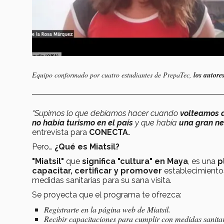
Equipo conformado por cuatro estudiantes de PrepaTec,
los autores
“Supimos lo que debíamos hacer cuando
volteamos a
no había turismo en el país
y que había
una gran ne
entrevista para
CONECTA.
Pero…
¿Qué es Miatsil?
"Miatsil"
que
significa "cultura" en Maya
, es una
p
capacitar, certificar y promover
establecimientos
medidas sanitarias para su sana visita.
Se proyecta que el programa te ofrezca:
Registrarte en la página web de Miatsil.
Recibir capacitaciones para cumplir con medidas sanitar