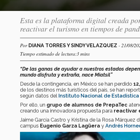
Esta es la plataforma digital creada p
reactivar el turismo en tiempos de pan
Por
- 21/08/20
DIANA TORRES Y SINDY VELAZQUEZ
Tiempo estimado de lectura:3 mins
“De las ganas de ayudar a nuestros estados depend
mundo disfruta y extraña, nace Miatsil”
Desde la contingencia, en México se han perdido
12
de los destinos más turísticos del país, se han repo
según datos del
Instituto Nacional de Estadística
Por ello, un
grupo de alumnos de PrepaTec
atend
creando una innovadora propuesta para
reactivar 
Jaime García Castro y Kristina de la Rosa Márquez
campus
Eugenio Garza Lagüera
y
Andrés Horne