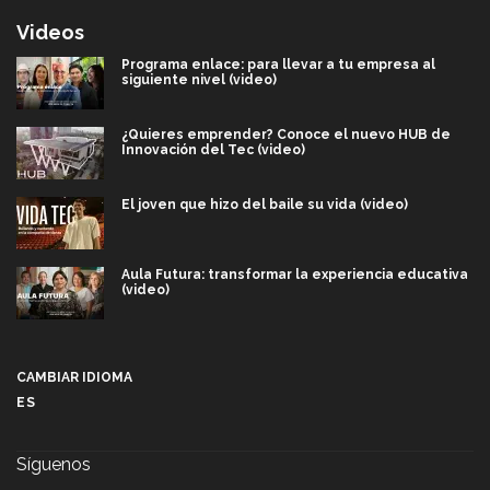
Videos
Programa enlace: para llevar a tu empresa al
siguiente nivel (video)
¿Quieres emprender? Conoce el nuevo HUB de
Innovación del Tec (video)
El joven que hizo del baile su vida (video)
Aula Futura: transformar la experiencia educativa
(video)
Más que un festival cultural: así es la magia de
VIBRART 2026 (video)
CAMBIAR IDIOMA
ES
Javier Guzmán: investigación con impacto social
(video)
Síguenos
¡México, en el top del mundial de robótica FIRST