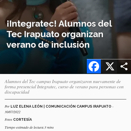
¡Integratec! Alumnos del
Tec Irapuato organizan
verano de inclusión
Facebook
X
Alumnos del Tec campus Irapuato organizaron nuevamente de
forma presencial Integratec, curso de verano para personas con
discapacidad
Por
-
LUZ ELENA LEÓN | COMUNICACIÓN CAMPUS IRAPUATO
30/07/2022
Fotos
CORTESÍA
Tiempo estimado de lectura:3 mins