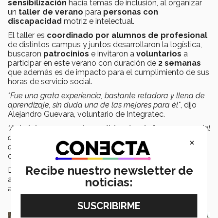
sensibilización
hacia temas de inclusión, al organizar
un
taller de verano
para
personas con
discapacidad
motriz e intelectual.
El taller es
coordinado por alumnos de profesional
de distintos campus y juntos desarrollaron la logística,
buscaron
patrocinios
e invitaron a
voluntarios
a
participar en este verano con duración de
2 semanas
que además es de impacto para el cumplimiento de sus
horas de servicio social.
"Fue una grata experiencia, bastante retadora y llena de
aprendizaje, sin duda una de las mejores para él"
, dijo
Alejandro Guevara, voluntario de Integratec.
"Anhelaba conocer a los participantes de forma presencial
después de todo el trabajo de organización que fue
×
desde principios de año",
agregó Andrea González, del
comité organizador
Recibe nuestro newsletter de
Después de
las adversidades y con gran orgullo
además del trabajo del comité organizador y los
noticias:
alumnos voluntarios
el
Integratec
fue posible.