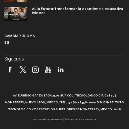
Aula Futura: transformar la experiencia educativa
(video)
Más que un festival cultural: así es la magia de
VIBRART 2026 (video)
CAMBIAR IDIOMA
ES
Javier Guzmán: investigación con impacto social
(video)
Síguenos
¡México, en el top del mundial de robótica FIRST
2026! (video)
Vida Tec: Pasión, disciplina y básquetbol, con Gael
Adame (video)
A
AV. EUGENIO GARZA SADA 2501 SUR COL. TECNOLÓGICO C.P. 64849 |
L
¿Cómo es el Modelo Educativo Tec? (video)
MONTERREY, NUEVO LEÓN, MÉXICO | TEL. +52 (81) 8358-2000 D.R.© INSTITUTO
TECNOLÓGICO Y DE ESTUDIOS SUPERIORES DE MONTERREY, MÉXICO. 2018
Vida Tec: Feminismo e Inteligencia Artificial, Paola
*DEC-520912 PROGRAMAS EN MODALIDAD ESCOLARIZADA.
Ricaurte (video)