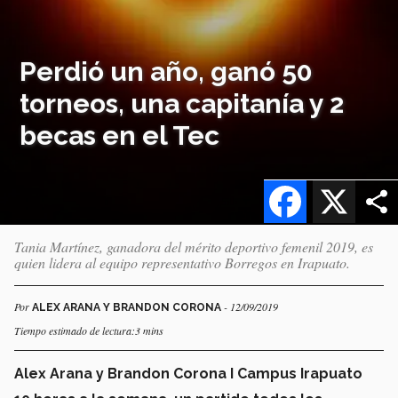
Perdió un año, ganó 50
torneos, una capitanía y 2
becas en el Tec
Facebook
X
Tania Martínez, ganadora del mérito deportivo femenil 2019, es
quien lidera al equipo representativo Borregos en Irapuato.
Por
- 12/09/2019
ALEX ARANA Y BRANDON CORONA
Tiempo estimado de lectura:3 mins
Alex Arana y Brandon Corona I Campus Irapuato