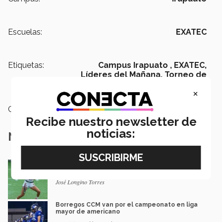
Escuelas:
EXATEC
Etiquetas:
Campus Irapuato ,
EXATEC,
Líderes del Mañana,
Torneo de
Golf EXATEC
×
Categoría:
Deportes
Recibe nuestro newsletter de
noticias:
Notas Relacionadas
México va por pase olímpico en mundial de
flag football en Alemania
José Longino Torres
Borregos CCM van por el campeonato en liga
mayor de americano