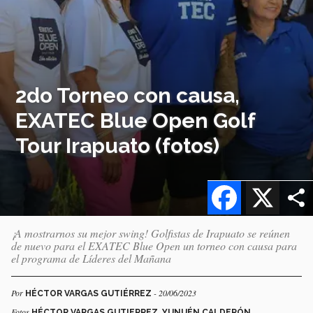
2do Torneo con causa,
EXATEC Blue Open Golf
Tour Irapuato (fotos)
Facebook
X
¡A mostrarnos su mejor swing! Golfistas de Irapuato se reúnen
de nuevo para el EXATEC Blue Open un torneo con causa para
el programa de Líderes del Mañana
Por
- 20/06/2023
HÉCTOR VARGAS GUTIÉRREZ
Fotos
HÉCTOR VARGAS GUTIERREZ, YUNUÉN CALDERÓN