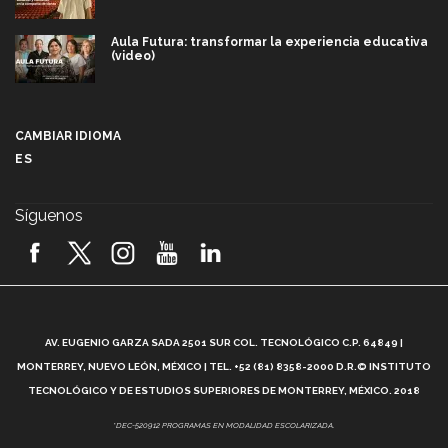
Aula Futura: transformar la experiencia educativa
(video)
Más que un festival cultural: así es la magia de
VIBRART 2026 (video)
CAMBIAR IDIOMA
ES
Javier Guzmán: investigación con impacto social
(video)
Síguenos
¡México, en el top del mundial de robótica FIRST
2026! (video)
Vida Tec: Pasión, disciplina y básquetbol, con Gael
Adame (video)
A
AV. EUGENIO GARZA SADA 2501 SUR COL. TECNOLÓGICO C.P. 64849 |
L
¿Cómo es el Modelo Educativo Tec? (video)
MONTERREY, NUEVO LEÓN, MÉXICO | TEL. +52 (81) 8358-2000 D.R.© INSTITUTO
TECNOLÓGICO Y DE ESTUDIOS SUPERIORES DE MONTERREY, MÉXICO. 2018
Vida Tec: Feminismo e Inteligencia Artificial, Paola
*DEC-520912 PROGRAMAS EN MODALIDAD ESCOLARIZADA.
Ricaurte (video)