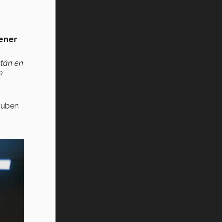
ener
stán en
e
suben