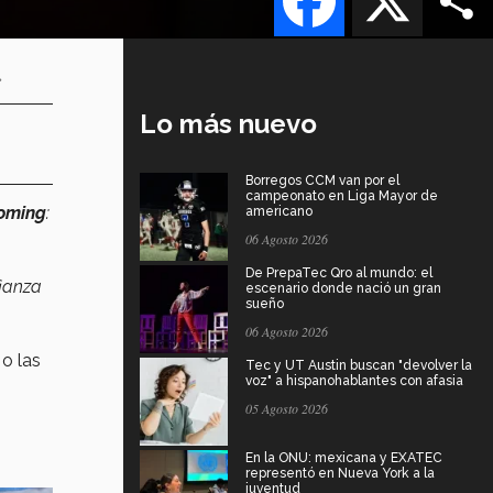
.
Lo más nuevo
Borregos CCM van por el
campeonato en Liga Mayor de
oming
:
americano
06 Agosto 2026
De PrepaTec Qro al mundo: el
fianza
escenario donde nació un gran
sueño
06 Agosto 2026
,
o las
Tec y UT Austin buscan "devolver la
voz" a hispanohablantes con afasia
05 Agosto 2026
En la ONU: mexicana y EXATEC
representó en Nueva York a la
juventud