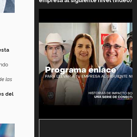
empresa al siguiente nivel (video)
esta
endo
de las
és del