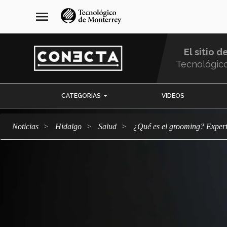
Pasar
navegación
menu
al
principal
contenido
principal
El sitio d
Tecnológic
Menu
CATEGORÍAS
VIDEOS
Comunidad
Noticias
Hidalgo
salud
¿Qué es el grooming? Expe