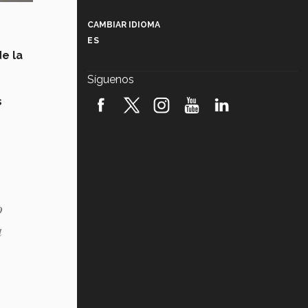
Más que un festival cultural: así es
la magia de VIBRART 2026 (video)
CAMBIAR IDIOMA
ES
Javier Guzmán: investigación con
e la
impacto social (video)
Síguenos
¡México, en el top del mundial de
s
robótica FIRST 2026! (video)
Vida Tec: Pasión, disciplina y
básquetbol, con Gael Adame
(video)
¿Cómo es el Modelo Educativo
Tec? (video)
o
a
Vida Tec: Feminismo e Inteligencia
Artificial, Paola Ricaurte (video)