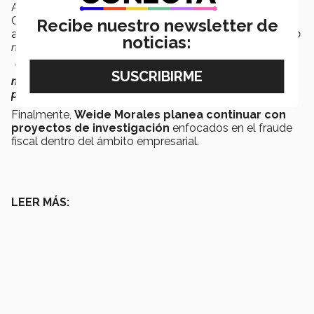
Ana también destaca la colaboración con Miguel
Córdova, profesor de la
Escuela de Negocios
, quien la
Recibe nuestro newsletter de
asesoró durante el proceso de redacción:
“El profesor vio
noticias:
mi potencial; hacemos muy buen equipo”
.
“Trabajamos en la redacción por un mes y
surgieron
muchas opiniones que me hicieron cambiar de
perspectiva”
,
menciona.
Finalmente,
Weide Morales planea continuar con
proyectos de investigación
enfocados en el fraude
fiscal dentro del ámbito empresarial.
LEER MÁS: