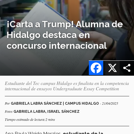
¡Carta a Trump! Alumna de
Hidalgo destaca en
concurso internacional
Facebook
X
Estudiante del Tec campus Hidalgo es finalista en la competencia
internacional de ensayos Undergraduate Essay Competition
Por
- 21/04/2025
GABRIELA LABRA SÁNCHEZ | CAMPUS HIDALGO
Fotos
GABRIELA LABRA, ISRAEL SÁNCHEZ
Tiempo estimado de lectura:2 mins
Ana Paula Weide Morales,
estudiante de la