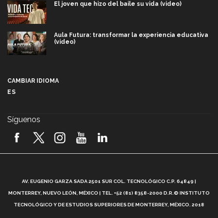
El joven que hizo del baile su vida (video)
Aula Futura: transformar la experiencia educativa
(video)
Más que un festival cultural: así es la magia de
VIBRART 2026 (video)
CAMBIAR IDIOMA
ES
Javier Guzmán: investigación con impacto social
(video)
Síguenos
¡México, en el top del mundial de robótica FIRST
2026! (video)
Vida Tec: Pasión, disciplina y básquetbol, con Gael
Adame (video)
A
AV. EUGENIO GARZA SADA 2501 SUR COL. TECNOLÓGICO C.P. 64849 |
L
¿Cómo es el Modelo Educativo Tec? (video)
MONTERREY, NUEVO LEÓN, MÉXICO | TEL. +52 (81) 8358-2000 D.R.© INSTITUTO
TECNOLÓGICO Y DE ESTUDIOS SUPERIORES DE MONTERREY, MÉXICO. 2018