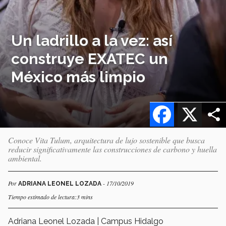
Un ladrillo a la vez: así
construye EXATEC un
México más limpio
Facebook
X
Conoce Vita Tulum, arquitectura de lujo sostenible que busca
reducir significativamente las construcciones de carbono y huella
ambiental.
Por
- 17/10/2019
ADRIANA LEONEL LOZADA
Tiempo estimado de lectura:3 mins
Adriana Leonel Lozada | Campus Hidalgo