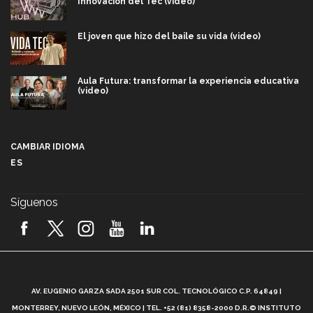
Innovación del Tec (video)
El joven que hizo del baile su vida (video)
Aula Futura: transformar la experiencia educativa
(video)
Más que un festival cultural: así es la magia de
VIBRART 2026 (video)
CAMBIAR IDIOMA
ES
Javier Guzmán: investigación con impacto social
(video)
Síguenos
¡México, en el top del mundial de robótica FIRST
2026! (video)
Vida Tec: Pasión, disciplina y básquetbol, con Gael
Adame (video)
A
AV. EUGENIO GARZA SADA 2501 SUR COL. TECNOLÓGICO C.P. 64849 |
L
¿Cómo es el Modelo Educativo Tec? (video)
MONTERREY, NUEVO LEÓN, MÉXICO | TEL. +52 (81) 8358-2000 D.R.© INSTITUTO