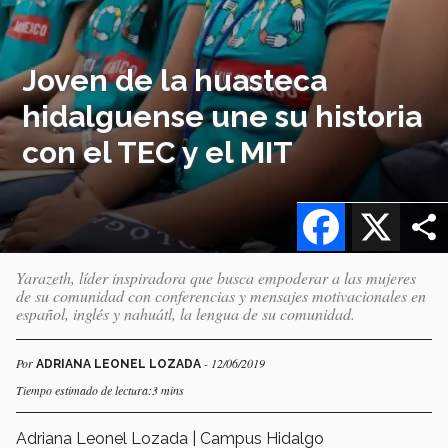
Joven de la huasteca
hidalguense une su historia
con el TEC y el MIT
Facebook
X
Yarazeth, líder inspiradora que busca empoderar a las mujeres
de su comunidad con conferencias y mensajes motivacionales en
español, inglés y nahuátl, la lengua de su comunidad.
Por
- 12/06/2019
ADRIANA LEONEL LOZADA
Tiempo estimado de lectura:3 mins
Adriana Leonel Lozada | Campus Hidalgo