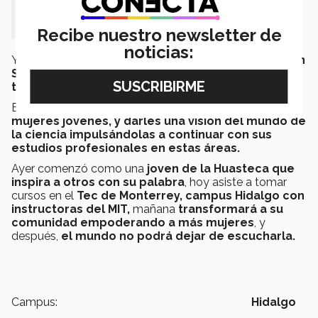
acercan cada vez más a lograrlo.”
Recibe nuestro newsletter de
noticias:
Yarazeth también forma parte de
“Mujeres Líderes en
STEAM
”, el programa de
mentoría en ciencia,
tecnología, ingeniería y matemáticas.
Este programa tiene como objetivo
empoderar a las
mujeres jóvenes, y darles una visión del mundo de
la ciencia impulsándolas a continuar con sus
estudios profesionales en estas áreas.
Ayer comenzó como una
joven de la Huasteca que
inspira a otros con su palabra
, hoy asiste a tomar
cursos en el
Tec de Monterrey, campus Hidalgo con
instructoras del MIT,
mañana
transformará a su
comunidad empoderando a más mujeres
, y
después,
el mundo no podrá dejar de escucharla.
Campus:
Hidalgo