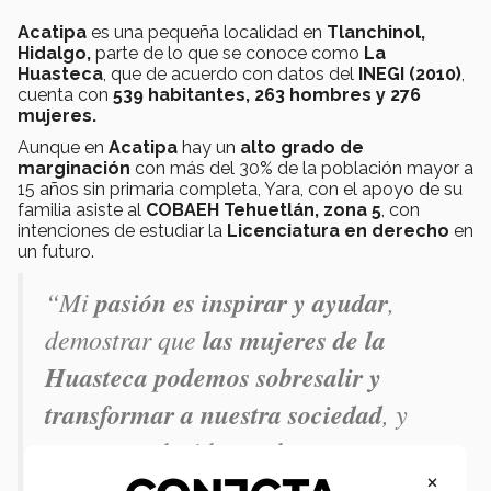
Acatipa
es una pequeña localidad en
Tlanchinol,
Hidalgo,
parte de lo que se conoce como
La
Huasteca
, que de acuerdo con datos del
INEGI (2010)
,
cuenta con
539 habitantes, 263 hombres y 276
mujeres.
Aunque en
Acatipa
hay un
alto grado de
marginación
con más del 30% de la población mayor a
15 años sin primaria completa, Yara, con el apoyo de su
familia asiste al
COBAEH Tehuetlán, zona 5
, con
intenciones de estudiar la
Licenciatura en derecho
en
un futuro.
“Mi
pasión es inspirar y ayudar
,
demostrar que
las mujeres de la
Huasteca podemos sobresalir y
transformar a nuestra sociedad
, y
estoy agradecida por las
×
oportunidades
que he tenido que me