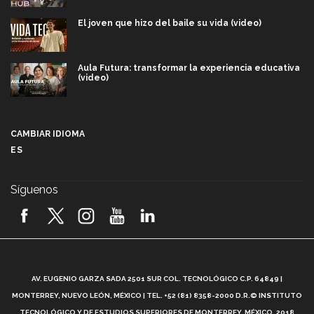
El joven que hizo del baile su vida (video)
Aula Futura: transformar la experiencia educativa
(video)
Más que un festival cultural: así es la magia de
VIBRART 2026 (video)
CAMBIAR IDIOMA
ES
Javier Guzmán: investigación con impacto social
(video)
Síguenos
¡México, en el top del mundial de robótica FIRST
2026! (video)
Vida Tec: Pasión, disciplina y básquetbol, con Gael
Adame (video)
A
AV. EUGENIO GARZA SADA 2501 SUR COL. TECNOLÓGICO C.P. 64849 |
L
¿Cómo es el Modelo Educativo Tec? (video)
MONTERREY, NUEVO LEÓN, MÉXICO | TEL. +52 (81) 8358-2000 D.R.© INSTITUTO
TECNOLÓGICO Y DE ESTUDIOS SUPERIORES DE MONTERREY, MÉXICO. 2018