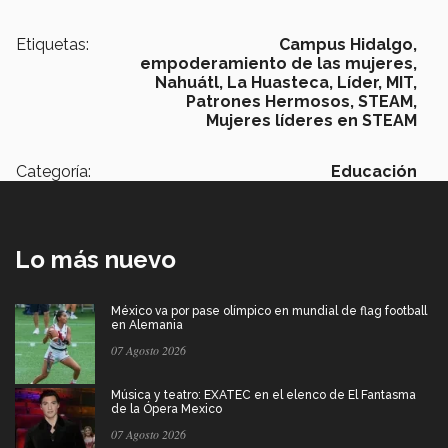
Etiquetas:
Campus Hidalgo,
empoderamiento de las mujeres,
Nahuátl,
La Huasteca,
Líder,
MIT,
Patrones Hermosos,
STEAM,
Mujeres líderes en STEAM
Categoría:
Educación
Lo más nuevo
México va por pase olímpico en mundial de flag football
en Alemania
07 Agosto 2026
Música y teatro: EXATEC en el elenco de El Fantasma
de la Ópera Mexico
07 Agosto 2026