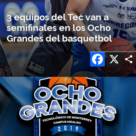
3 equipos del Tec van a
semifinales en los Ocho
Grandes del basquetbol
Facebook
X
Imagen
o
logo