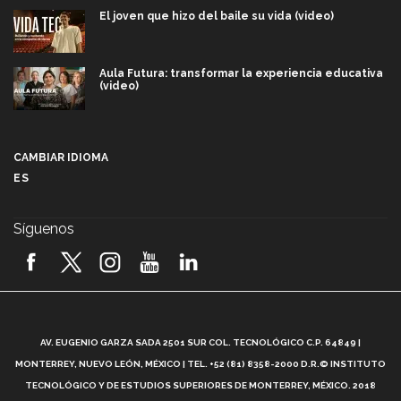
El joven que hizo del baile su vida (video)
Aula Futura: transformar la experiencia educativa
(video)
Más que un festival cultural: así es la magia de
VIBRART 2026 (video)
CAMBIAR IDIOMA
ES
Javier Guzmán: investigación con impacto social
(video)
Síguenos
¡México, en el top del mundial de robótica FIRST
2026! (video)
Vida Tec: Pasión, disciplina y básquetbol, con Gael
Adame (video)
A
AV. EUGENIO GARZA SADA 2501 SUR COL. TECNOLÓGICO C.P. 64849 |
L
¿Cómo es el Modelo Educativo Tec? (video)
MONTERREY, NUEVO LEÓN, MÉXICO | TEL. +52 (81) 8358-2000 D.R.© INSTITUTO
TECNOLÓGICO Y DE ESTUDIOS SUPERIORES DE MONTERREY, MÉXICO. 2018