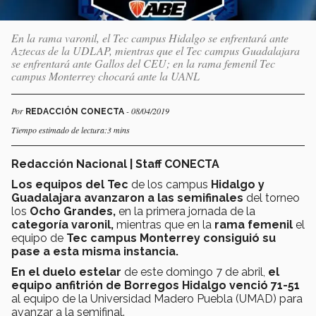
En la rama varonil, el Tec campus Hidalgo se enfrentará ante
Aztecas de la UDLAP, mientras que el Tec campus Guadalajara
se enfrentará ante Gallos del CEU; en la rama femenil Tec
campus Monterrey chocará ante la UANL
Por
- 08/04/2019
REDACCIÓN CONECTA
Tiempo estimado de lectura:3 mins
Redacción Nacional | Staff CONECTA
Los equipos del Tec
de los campus
Hidalgo y
Guadalajara avanzaron a las semifinales
del torneo
los
Ocho Grandes,
en la primera jornada de la
categoría varonil,
mientras que en la
rama femenil
el
equipo de
Tec campus Monterrey consiguió su
pase a esta misma instancia.
En el duelo estelar
de este domingo 7 de abril,
el
equipo anfitrión de Borregos Hidalgo venció
71-51
al equipo de la Universidad Madero Puebla (UMAD) para
avanzar a la semifinal.