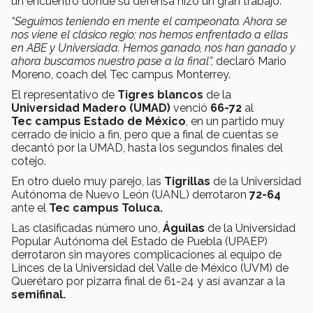
un encuentro donde su defensa hizo un gran trabajo.
“Seguimos teniendo en mente el campeonato. Ahora se
nos viene el clásico regio; nos hemos enfrentado a ellas
en ABE y Universiada. Hemos ganado, nos han ganado y
ahora buscamos nuestro pase a la final”,
declaró Mario
Moreno, coach del Tec campus Monterrey.
El representativo de
Tigres blancos
de la
Universidad Madero (UMAD)
venció
66-72
al
Tec campus Estado de México
, en un partido muy
cerrado de inicio a fin, pero que a final de cuentas se
decantó por la UMAD, hasta los segundos finales del
cotejo.
En otro duelo muy parejo, las
Tigrillas
de la Universidad
Autónoma de Nuevo León (UANL) derrotaron
72-64
ante el
Tec campus Toluca.
Las clasificadas número uno,
Águilas
de la Universidad
Popular Autónoma del Estado de Puebla (UPAEP)
derrotaron sin mayores complicaciones al equipo de
Linces de la Universidad del Valle de México (UVM) de
Querétaro por pizarra final de 61-24 y así avanzar a la
semifinal.