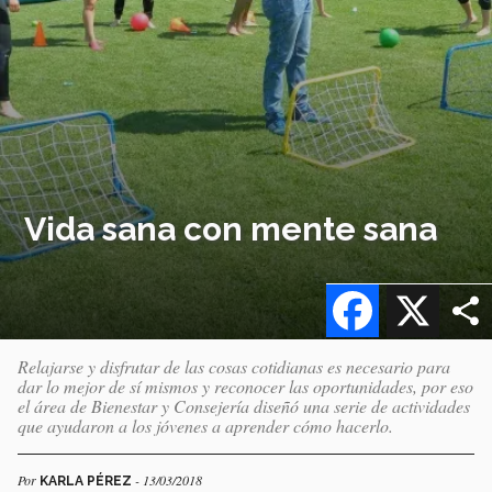
Vida sana con mente sana
Facebook
X
Relajarse y disfrutar de las cosas cotidianas es necesario para
dar lo mejor de sí mismos y reconocer las oportunidades, por eso
el área de Bienestar y Consejería diseñó una serie de actividades
que ayudaron a los jóvenes a aprender cómo hacerlo.
Por
- 13/03/2018
KARLA PÉREZ