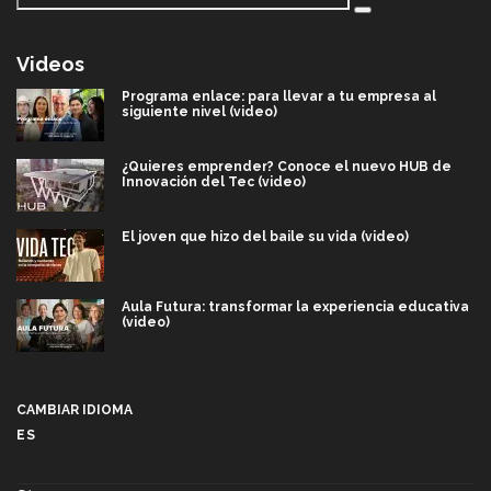
Videos
Programa enlace: para llevar a tu empresa al
siguiente nivel (video)
¿Quieres emprender? Conoce el nuevo HUB de
Innovación del Tec (video)
El joven que hizo del baile su vida (video)
Aula Futura: transformar la experiencia educativa
(video)
Más que un festival cultural: así es la magia de
VIBRART 2026 (video)
CAMBIAR IDIOMA
ES
Javier Guzmán: investigación con impacto social
(video)