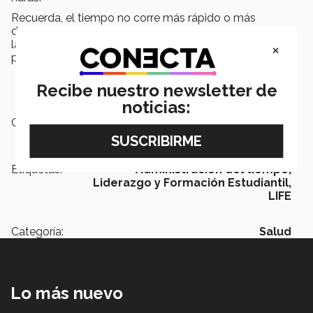
Recuerda, el tiempo no corre más rápido o más
despacio. Depende de ti sacarle el provecho no sólo a
las horas, sino a los segundos, para lograr lo que te
×
propongas.
Recibe nuestro newsletter de
noticias:
Campus:
Guadalajara
Etiquetas:
Administración del tiempo,
Liderazgo y Formación Estudiantil,
LIFE
Categoría:
Salud
Lo más nuevo