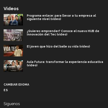
Videos
Programa enlace: para llevar a tu empresa al
siguiente nivel (video)
¿Quieres emprender? Conoce el nuevo HUB de
Innovación del Tec (video)
El joven que hizo del baile su vida (video)
Aula Futura: transformar la experiencia educativa
(video)
Más que un festival cultural: así es la magia de
VIBRART 2026 (video)
CAMBIAR IDIOMA
ES
Javier Guzmán: investigación con impacto social
(video)
Síguenos