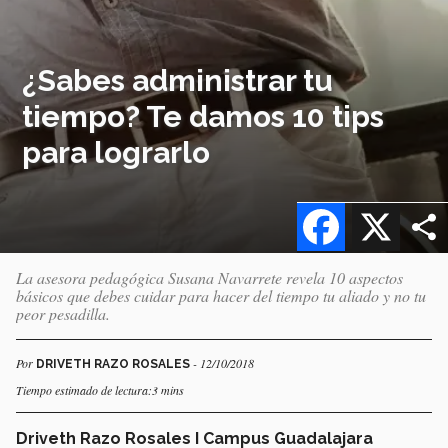
¿Sabes administrar tu
tiempo? Te damos 10 tips
para lograrlo
Facebook
X
La asesora pedagógica Susana Navarrete revela 10 aspectos
básicos que debes cuidar para hacer del tiempo tu aliado y no tu
peor pesadilla.
Por
- 12/10/2018
DRIVETH RAZO ROSALES
Tiempo estimado de lectura:3 mins
Driveth Razo Rosales I Campus Guadalajara