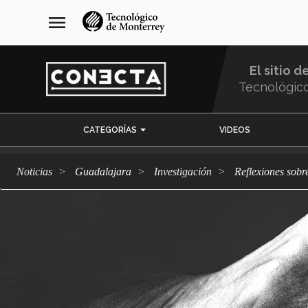
Pasar
navegación
menu
al
principal
contenido
principal
El sitio d
Tecnológic
Menu
CATEGORÍAS
VIDEOS
Comunidad
Noticias
Guadalajara
Investigación
Reflexiones sob