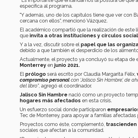
“Es importante que entandamos la postura de que a 
específica al programa.
"Y además, uno de los capítulos tiene que ver con 
cercana con ellos”,
mencionó Vázquez.
El académico compartió que la realización de este l
que
invita a otras instituciones y círculos socia
Y a la vez, discutir sobre el
papel que las organiz
debido a que también el desperdicio de los alimento
Actualmente, el proyecto ya concluyó su etapa de es
Monterrey
en
junio 2021.
El
prólogo
será escrito por Claudia Margarita Félix,
compromiso personal
con ‘Jalisco Sin Hambre’, de ah
del libro”
, agregó el coordinador.
Jalisco Sin Hambre
nació como un proyecto tempor
hogares más afectados
en esta crisis.
Un esfuerzo social donde participaron
empresarios,
Tec de Monterrey, para apoyar a familias afectadas
Proyectos como éste, complementó,
trascienden 
sociales que afectan a la comunidad.