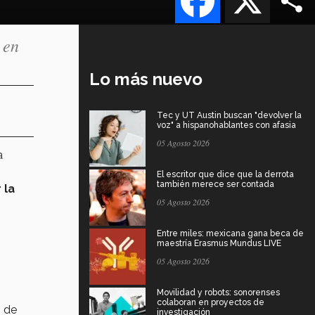
 en
Lo más nuevo
Tec y UT Austin buscan "devolver la
voz" a hispanohablantes con afasia
05 Agosto 2026
a
El escritor que dice que la derrota
también merece ser contada
 la
05 Agosto 2026
Entre miles: mexicana gana beca de
maestría Erasmus Mundus LIVE
05 Agosto 2026
Movilidad y robots: sonorenses
colaboran en proyectos de
s de
investigación