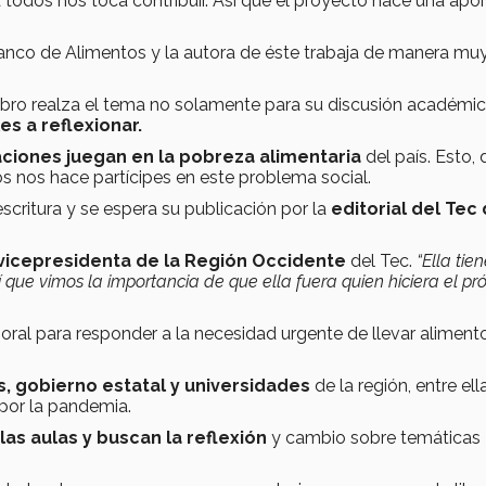
todos nos toca contribuir. Así que el proyecto hace una apo
Banco de Alimentos y la autora de éste trabaja de manera mu
ibro realza el tema no solamente para su discusión académic
les a reflexionar.
aciones juegan en la pobreza alimentaria
del país. Esto, d
s nos hace partícipes en este problema social.
critura y se espera su publicación por la
editorial del Tec
vicepresidenta de la Región Occidente
del Tec.
“Ella tie
í que vimos la importancia de que ella fuera quien hiciera el pr
al para responder a la necesidad urgente de llevar alimento
 gobierno estatal y universidades
de la región, entre ell
 por la pandemia.
las aulas y buscan la reflexión
y cambio sobre temáticas