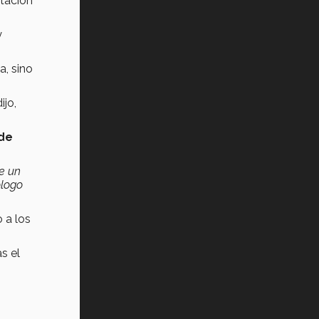
rtación
y
a, sino
ijo,
 de
ne un
ólogo
 a los
as el