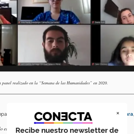
 un panel realizado en la “Semana de las Humanidades” en 2020.
×
departamento de estudios humanísticos del
Tec Guadalajara
do en
historia
,
Recibe nuestro newsletter de