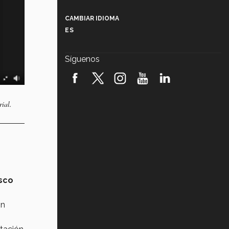
Más que un festival cultural: así es
la magia de VIBRART 2026 (video)
CAMBIAR IDIOMA
ES
Javier Guzmán: investigación con
impacto social (video)
Síguenos
¡México, en el top del mundial de
robótica FIRST 2026! (video)
Vida Tec: Pasión, disciplina y
rial.
básquetbol, con Gael Adame
(video)
¿Cómo es el Modelo Educativo
Tec? (video)
Vida Tec: Feminismo e Inteligencia
Artificial, Paola Ricaurte (video)
isco
on