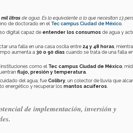
mil litros
de agua. Es lo equivalente a lo que necesitan 13 pe
mno de doctorado en el
Tec campus Ciudad de México
.
oso digital capaz de
entender los consumos
de agua y act
tar una falla en una casa oscila entre
24 y 48 horas
, mientr
iempo aumenta a
30 o 90 días
cuando se trata de una falla en
 instituciones como el
Tec campus Ciudad de México
, mi
cuentran
flujo, presión y temperatura
.
 cuidado del agua, fue
Colibry
, un colector de lluvia que alca
to energético y recuperar los
mantos acuíferos
.
otencial de implementación, inversión y
les.