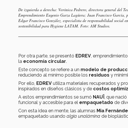
De izquierda a derecha: Verónica Pedrero, directora general del Te
Emprendimiento Eugenio Garza Lagüera; Juan Francisco García, pre
Edgar Francisco González, especialista de responsabilidad social 
sostenibilidad para Hygiene LATAM. Foto: AM Studios.
Por otra parte, se presentó
EDREV
, emprendimiento
la
economía circular
.
Este concepto se refiere a un
modelo de producc
reduciendo al mínimo posible los
residuos
y minim
Por ello,
EDREV
utiliza materiales recuperados y pr
inspirados en diseños clásicos y de
costos optimi
A estos emprendimientos se sumó
NAUÏ
, que nació
funcional y accesible para el
empaquetado
de div
Con esta idea en mente, las alumnas
Mia Fernánde
empaquetado usando
algïa unalámina
de bioplásti