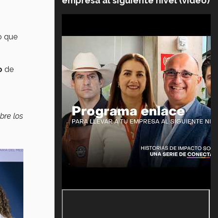
empresa al siguiente nivel (video)
o que
o
de
bre los