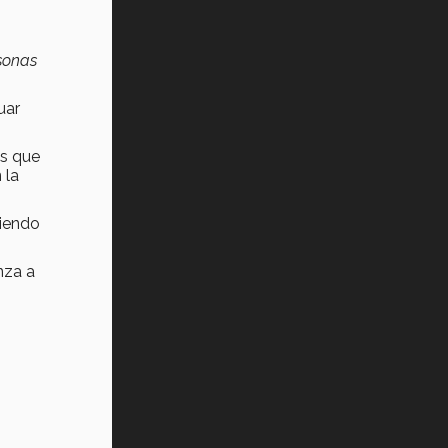
rsonas
uar
as que
 la
diendo
nza a