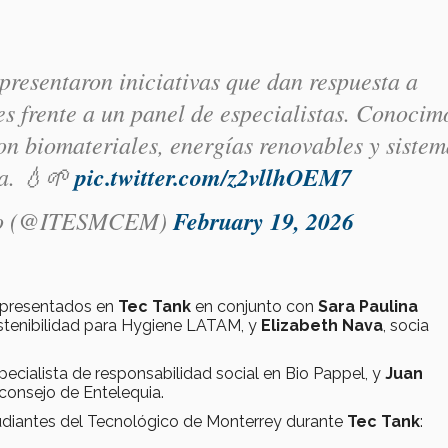
resentaron iniciativas que dan respuesta a
s frente a un panel de especialistas. Conocim
on biomateriales, energías renovables y sistem
ua. 💧🌱
pic.twitter.com/z2vllhOEM7
ico (@ITESMCEM)
February 19, 2026
s presentados en
Tec Tank
en conjunto con
Sara Paulina
stenibilidad para Hygiene LATAM, y
Elizabeth Nava
, socia
specialista de responsabilidad social en Bio Pappel, y
Juan
 consejo de Entelequia.
udiantes del Tecnológico de Monterrey durante
Tec Tank
: