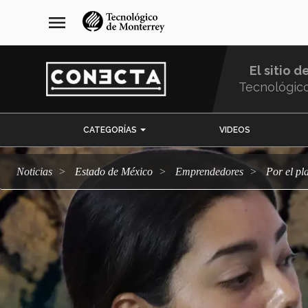
Pasar
navegación
menu
al
principal
contenido
principal
El sitio d
Tecnológic
Menu
CATEGORÍAS
VIDEOS
Comunidad
Noticias
Estado de México
emprendedores
Por el p