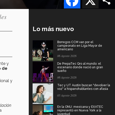
les
Lo más nuevo
Borregos CCM van por el
campeonato en Liga Mayor de
americano
06 Agosto 2026
nte y
De PrepaTec Qro al mundo: el
escenario donde nació un gran
o de
sueño
06 Agosto 2026
ional y
Tec y UT Austin buscan "devolver la
voz" a hispanohablantes con afasia
05 Agosto 2026
ulación
En la ONU: mexicana y EXATEC
a
representó en Nueva York a la
juventud