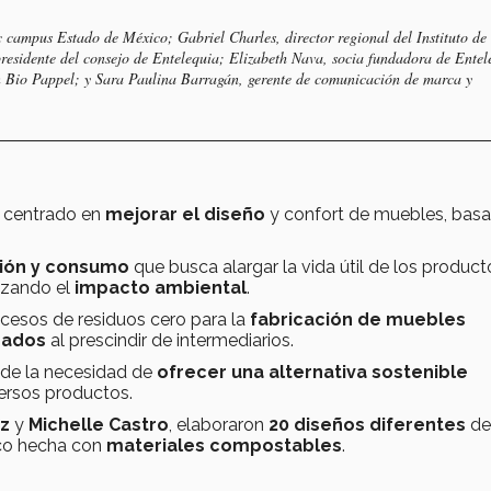
c campus Estado de México; Gabriel Charles, director regional del Instituto de
sidente del consejo de Entelequia; Elizabeth Nava, socia fundadora de Entel
en Bio Pappel; y Sara Paulina Barragán, gerente de comunicación de marca y
 centrado en
mejorar el diseño
y confort de muebles, bas
ión y consumo
que busca alargar la vida útil de los product
izando el
impacto ambiental
.
ocesos de residuos cero para la
fabricación de muebles
zados
al prescindir de intermediarios.
 de la necesidad de
ofrecer una alternativa sostenible
ersos productos.
z
y
Michelle Castro
, elaboraron
20 diseños diferentes
de
co hecha con
materiales compostables
.