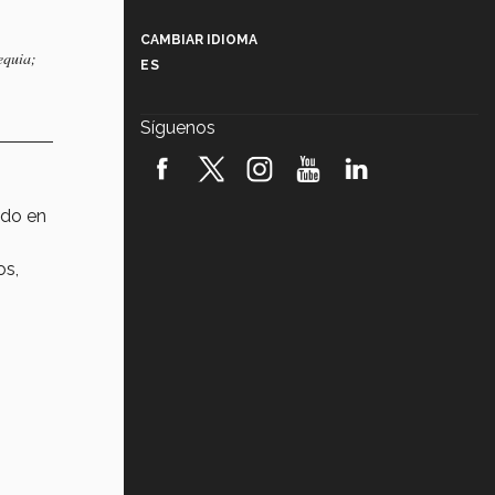
Más que un festival cultural: así es
la magia de VIBRART 2026 (video)
CAMBIAR IDIOMA
equia;
ES
Javier Guzmán: investigación con
impacto social (video)
Síguenos
¡México, en el top del mundial de
robótica FIRST 2026! (video)
ado en
Vida Tec: Pasión, disciplina y
básquetbol, con Gael Adame
(video)
os,
¿Cómo es el Modelo Educativo
Tec? (video)
Vida Tec: Feminismo e Inteligencia
Artificial, Paola Ricaurte (video)