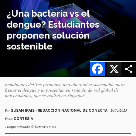
¿Una bacteria vs el
dengue? Estudiantes
proponen solución
sostenible
Facebook
X
Estudiantes del Tec proponen una alternativa sustentable para
frenar el dengue y lo presentan en reunión de red global de
universidades, que se realizó en Singapur
Por
- 20/11/2025
SUSAN IRAIS | REDACCIÓN NACIONAL DE CONECTA
Fotos
CORTESÍA
Tiempo estimado de lectura:5 mins