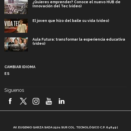
¿Quieres emprender? Conoce el nuevo HUB de
Innovación del Tec (video)
El joven que hizo del baile su vida (video)
Aula Futura: transformar la experiencia educativa
(video)
Más que un festival cultural: así es la magia de
VIBRART 2026 (video)
CAMBIAR IDIOMA
ES
Javier Guzmán: investigación con impacto social
(video)
Síguenos
¡México, en el top del mundial de robótica FIRST
2026! (video)
Vida Tec: Pasión, disciplina y básquetbol, con Gael
Adame (video)
A
AV. EUGENIO GARZA SADA 2501 SUR COL. TECNOLÓGICO C.P. 64849 |