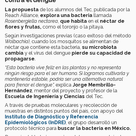
contra el dengue
La propuesta
de los alumnos del Tec, publicada por la
Reach Alliance,
explora una bacteria
llamada
Rosenbergiella nectarea
,
que habita
en el
néctar de
flores y frutas,
como el toronjo o la pitaya.
Según investigaciones previas (caso exitoso del método
Wolbachia)
, cuando los mosquitos se alimentan de
néctar que contiene esta bacteria,
su microbiota
cambia
y el virus del dengue
pierde su capacidad de
propagarse
.
“Esta bacteria vive feliz en las plantas y no representa
ningún riesgo para el ser humano. Si logramos cultivarla y
mantenerla estable, podría ser una alternativa natural
para frenar el dengue”,
explica
Jorge Membrillo-
Hernández
, mentor del proyecto y profesor de la
Escuela de Ingeniería y Ciencias
del Tec.
A través de pruebas moleculares y recolección de
muestras en distintos puntos del país, con apoyo del
Instituto de Diagnóstico y Referencia
Epidemiológicos (InDRE)
, el grupo desarrolló un
protocolo técnico para
buscar la bacteria en México.