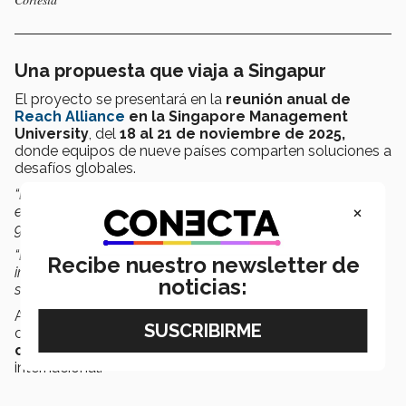
Una propuesta que viaja a Singapur
El proyecto se presentará en la
reunión anual de
Reach Alliance
en la Singapore Management
University
, del
18 al 21 de noviembre de 2025,
donde equipos de nueve países comparten soluciones a
desafíos globales.
“Es una
oportunidad extraordinaria
para que nuestros
×
estudiantes presenten una propuesta local a un reto
global”,
explica Membrillo.
“El
aprendizaje basado en retos
no solo forma
Recibe nuestro newsletter de
investigadores, forma personas capaces de transformar
noticias:
su entorno”.
Además, es la
primera vez
que un equipo
completamente conformado por estudiantes del
campus Ciudad de México
asiste a este encuentro
internacional.