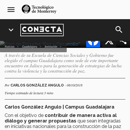
Pasar
navegación
sede del Foro de Escucha
menu
al
principal
“Paz y Desarrollo”
contenido
principal
search
expand_more
Facebook
X
Noticias
Guadalajara
Institución
A través de su Escuela de Ciencias Sociales y Gobierno fue
elegido el campus Guadalajara como sede de este importante
encuentro en Jalisco para la generación de estrategias de lucha
contra la violencia y la construcción de paz.
Por
- 08/10/2018
CARLOS GONZÁLEZ ANGULO
Tiempo estimado de lectura:3 mins
Carlos González Angulo | Campus Guadalajara
Con el objetivo de
contribuir
de manera activa al
diálogo y generar propuestas
que sean integradas
en iniciativas nacionales para la construcción de la paz