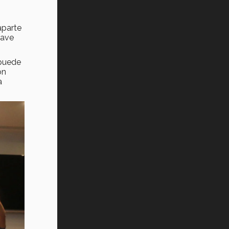
aparte
lave
 puede
on
a