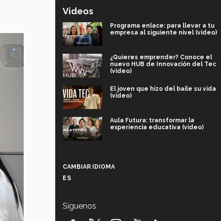
Videos
Programa enlace: para llevar a tu
empresa al siguiente nivel (video)
¿Quieres emprender? Conoce el
nuevo HUB de Innovación del Tec
(video)
El joven que hizo del baile su vida
(video)
Aula Futura: transformar la
experiencia educativa (video)
Más que un festival cultural: así es
la magia de VIBRART 2026 (video)
CAMBIAR IDIOMA
ES
Javier Guzmán: investigación con
impacto social (video)
Síguenos
¡México, en el top del mundial de