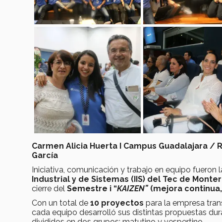
Carmen Alicia Huerta I Campus Guadalajara / 
García
Iniciativa, comunicación y trabajo en equipo fueron
Industrial y de Sistemas (IIS)
del Tec de Monte
cierre del
Semestre i “
KAIZEN”
(mejora continua
Con un total de
10 proyectos
para la empresa trans
cada equipo desarrolló sus distintas propuestas du
divididos en dos grupos: matutino y vespertino.