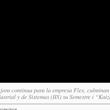
jora continua para la empresa Flex, culminan
ustrial y de Sistemas (IIS) su Semestre i “Kai
 01/06/2018