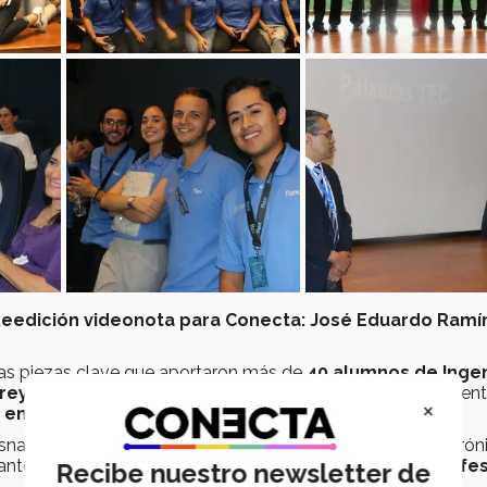
Reedición videonota para Conecta: José Eduardo Ramí
 las piezas clave que aportaron más de
40 alumnos
de Ingen
rrey, campus Guadalajara
al presentar sus propuestas dent
×
, en japonés)
para la empresa
Flex.
nacional, particularmente en la parte de plásticos y electrón
rante el semestre bajo la orientación académica de
14 profe
Recibe nuestro newsletter de