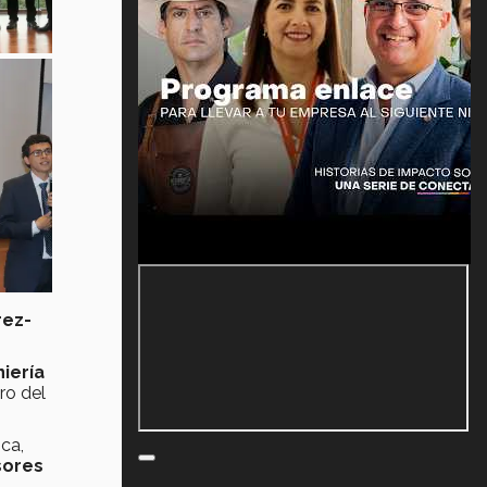
rez-
iería
ro del
ica,
sores