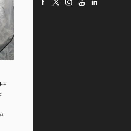
robótica FIRST 2026! (video)
Vida Tec: Pasión, disciplina y
básquetbol, con Gael Adame
(video)
¿Cómo es el Modelo Educativo
Tec? (video)
Vida Tec: Feminismo e Inteligencia
Artificial, Paola Ricaurte (video)
que
o;
la