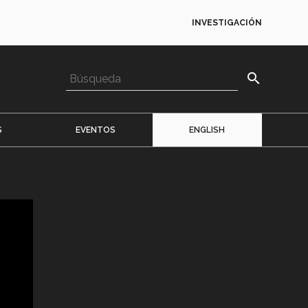
INVESTIGACIÓN
search
S
EVENTOS
ENGLISH