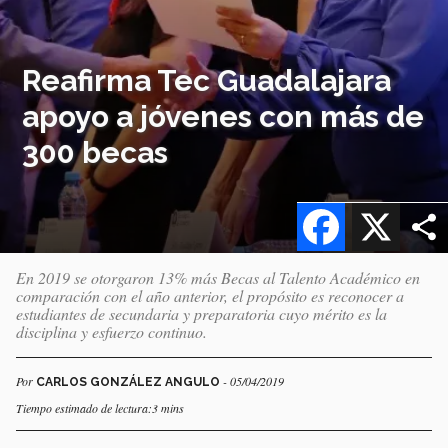
Reafirma Tec Guadalajara
apoyo a jóvenes con más de
300 becas
Facebook
X
En 2019 se otorgaron 13% más Becas al Talento Académico en
comparación con el año anterior, el propósito es reconocer a
estudiantes de secundaria y preparatoria cuyo mérito es la
disciplina y esfuerzo continuo.
Por
- 05/04/2019
CARLOS GONZÁLEZ ANGULO
Tiempo estimado de lectura:3 mins