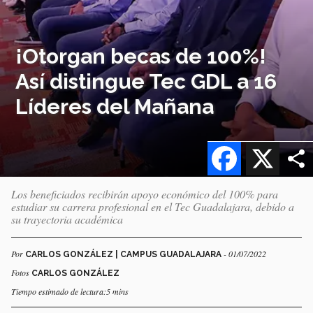
¡Otorgan becas de 100%!
Así distingue Tec GDL a 16
Líderes del Mañana
Facebook
X
Los beneficiados recibirán apoyo económico del 100% para
estudiar su carrera profesional en el Tec Guadalajara, debido a
su trayectoria académica
Por
- 01/07/2022
CARLOS GONZÁLEZ | CAMPUS GUADALAJARA
Fotos
CARLOS GONZÁLEZ
Tiempo estimado de lectura:5 mins