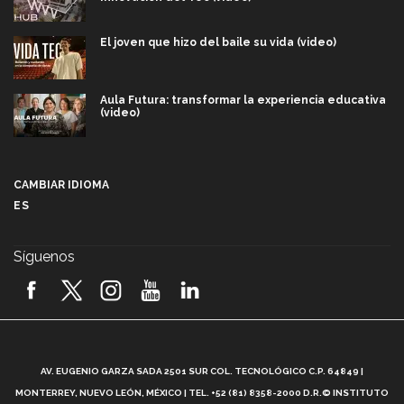
El joven que hizo del baile su vida (video)
Aula Futura: transformar la experiencia educativa
(video)
Más que un festival cultural: así es la magia de
VIBRART 2026 (video)
CAMBIAR IDIOMA
ES
Javier Guzmán: investigación con impacto social
(video)
Síguenos
¡México, en el top del mundial de robótica FIRST
2026! (video)
Vida Tec: Pasión, disciplina y básquetbol, con Gael
Adame (video)
A
AV. EUGENIO GARZA SADA 2501 SUR COL. TECNOLÓGICO C.P. 64849 |
L
¿Cómo es el Modelo Educativo Tec? (video)
MONTERREY, NUEVO LEÓN, MÉXICO | TEL. +52 (81) 8358-2000 D.R.© INSTITUTO