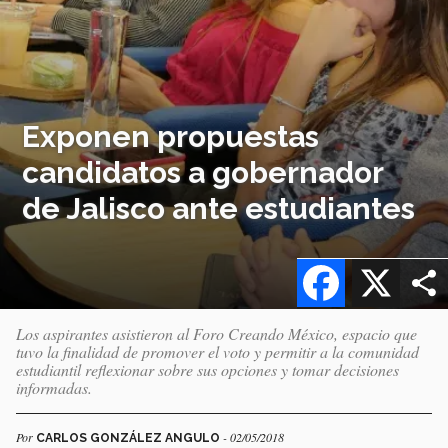
Exponen propuestas
candidatos a gobernador
de Jalisco ante estudiantes
Facebook
X
Los aspirantes asistieron al Foro Creando México, espacio que
tuvo la finalidad de promover el voto y permitir a la comunidad
estudiantil reflexionar sobre sus opciones y tomar decisiones
informadas.
Por
- 02/05/2018
CARLOS GONZÁLEZ ANGULO