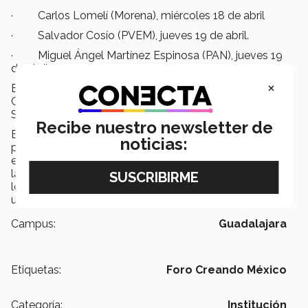
· Carlos Lomelí (Morena), miércoles 18 de abril
· Salvador Cosío (PVEM), jueves 19 de abril.
· Miguel Ángel Martínez Espinosa (PAN), jueves 19
de abril.
×
El
Foro Creando México
realizado en el campus
Guadalajara también incluyó el panel de candidatos al
Senado de Jalisco.
Recibe nuestro newsletter de
El Gobierno Estudiantil del Tec está conformado por
noticias:
presidentes de sociedades de alumnos, grupos
estudiantiles, comité electoral, encargado de promover
la participación ciudadana y realizar las elecciones de
los cargos de representatividad del estudiantado
universitario.
Campus:
Guadalajara
Etiquetas:
Foro Creando México
Categoría:
Institución