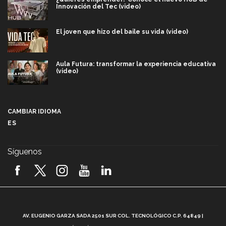
Innovación del Tec (video)
El joven que hizo del baile su vida (video)
Aula Futura: transformar la experiencia educativa
(video)
Más que un festival cultural: así es la magia de
VIBRART 2026 (video)
CAMBIAR IDIOMA
ES
Javier Guzmán: investigación con impacto social
(video)
Síguenos
¡México, en el top del mundial de robótica FIRST
2026! (video)
Vida Tec: Pasión, disciplina y básquetbol, con Gael
Adame (video)
A
AV. EUGENIO GARZA SADA 2501 SUR COL. TECNOLÓGICO C.P. 64849 |
L
¿Cómo es el Modelo Educativo Tec? (video)