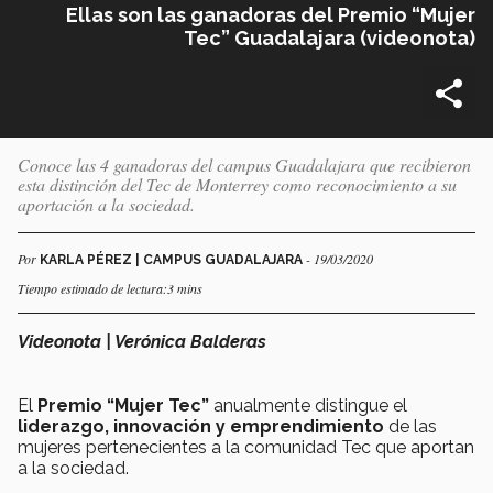
Ellas son las ganadoras del Premio “Mujer
Tec” Guadalajara (videonota)
Conoce las 4 ganadoras del campus Guadalajara que recibieron
esta distinción del Tec de Monterrey como reconocimiento a su
aportación a la sociedad.
Por
- 19/03/2020
KARLA PÉREZ | CAMPUS GUADALAJARA
Tiempo estimado de lectura:3 mins
Videonota | Verónica Balderas
El
Premio “Mujer Tec”
anualmente distingue el
liderazgo, innovación y emprendimiento
de las
mujeres pertenecientes a la comunidad Tec que aportan
a la sociedad.