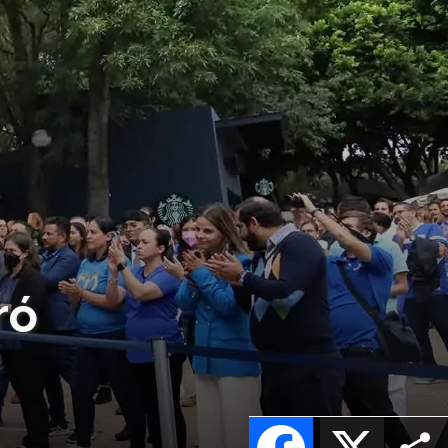
ró
Facebook
X