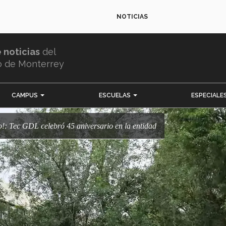
NOTICIAS
e noticias
del
o de Monterrey
CAMPUS
ESCUELAS
ESPECIALE
isco!: Tec GDL celebró 45 aniversario en la entidad