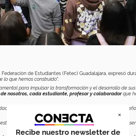
a Federación de Estudiantes (Fetec) Guadalajara, expresó dur
bre lo que hemos construido
”.
amental para impulsar la transformación y el desarrollo de sus
de nosotros, cada estudiante, profesor y colaborador
que h
ad perseverante, emprendedora y resiliente… ¡Feliz cumpleaño
×
estra fundación y 45 años de nuestra llegada a Jalisco, nos se
Recibe nuestro newsletter de