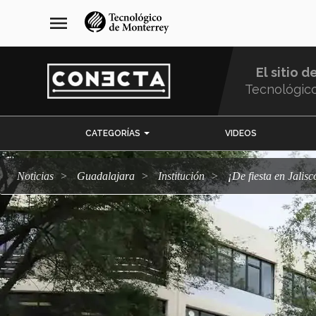
Pasar
navegación
menu
al
principal
contenido
principal
El sitio d
Tecnológic
Menu
CATEGORÍAS
VIDEOS
Comunidad
Noticias
Guadalajara
Institución
¡De fiesta en Jal