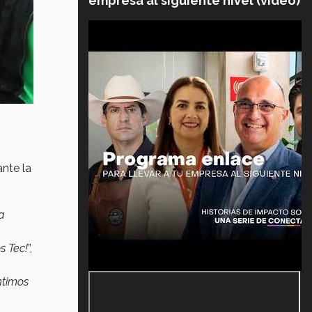
empresa al siguiente nivel (video)
ante la
a
s Tec!
”,
ntimos