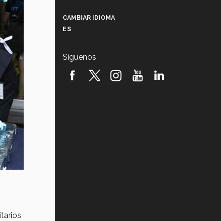
Más que un festival cultural: así es
la magia de VIBRART 2026 (video)
CAMBIAR IDIOMA
ES
Javier Guzmán: investigación con
impacto social (video)
Síguenos
¡México, en el top del mundial de
robótica FIRST 2026! (video)
Vida Tec: Pasión, disciplina y
básquetbol, con Gael Adame
(video)
¿Cómo es el Modelo Educativo
Tec? (video)
Vida Tec: Feminismo e Inteligencia
Artificial, Paola Ricaurte (video)
itarios