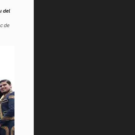
u del
ec de