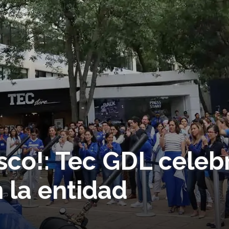
isco!: Tec GDL celeb
n la entidad