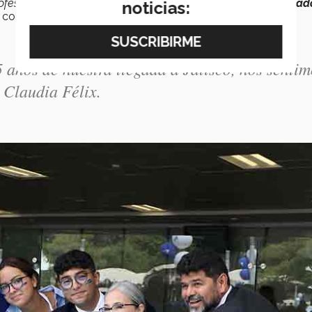
ofesores y colaboradores,
personas que han dejado un legad
noticias:
, concluyó.
 años de nuestra llegada a Jalisco, nos sentim
 Claudia Félix.