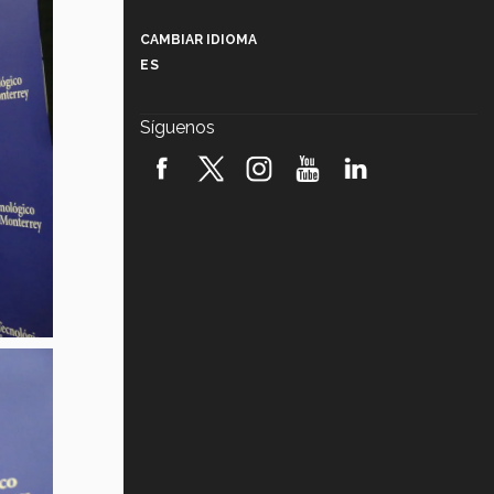
Más que un festival cultural: así es
la magia de VIBRART 2026 (video)
CAMBIAR IDIOMA
ES
Javier Guzmán: investigación con
impacto social (video)
Síguenos
¡México, en el top del mundial de
robótica FIRST 2026! (video)
Vida Tec: Pasión, disciplina y
básquetbol, con Gael Adame
(video)
¿Cómo es el Modelo Educativo
Tec? (video)
Vida Tec: Feminismo e Inteligencia
Artificial, Paola Ricaurte (video)