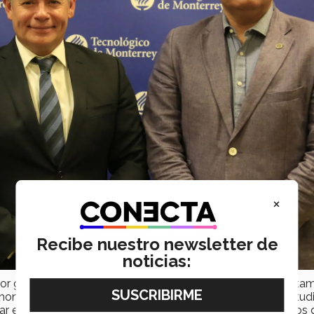
×
Recibe nuestro newsletter de
noticias:
tor general del
Clúster
Automotriz de Jalisco comentó: “esta
 honor colaborar estrechamente en la formación de los estud
tar el ingreso a uno de los sectores productivos estratégicos 