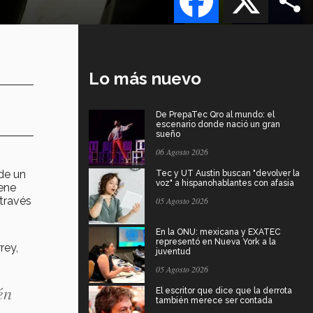
Lo más nuevo
De PrepaTec Qro al mundo: el
escenario donde nació un gran
sueño
06 Agosto 2026
de un
Tec y UT Austin buscan "devolver la
voz" a hispanohablantes con afasia
ene
través
05 Agosto 2026
En la ONU: mexicana y EXATEC
representó en Nueva York a la
rey,
juventud
05 Agosto 2026
én
El escritor que dice que la derrota
también merece ser contada