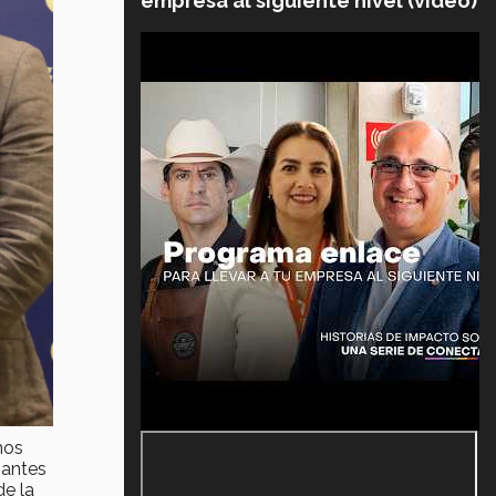
empresa al siguiente nivel (video)
mos
iantes
de la