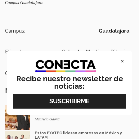
Campus Guadalajara.
Campus:
Guadalajara
Etiquetas:
Salvador Martínez,
Bitcoin,
Criptomoneda,
Inversiones
×
Categoría:
Emprendedores
Recibe nuestro newsletter de
noticias:
Notas Relacionadas
De negocio familiar a modelo de eventos: el
camino de una egresada
Mauricio Gaona
Estos EXATEC lideran empresas en México y
LATAM