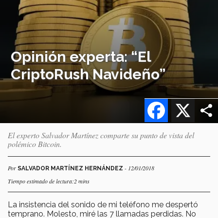
Opinión experta: “El
CriptoRush Navideño”
Facebook
X
El experto Salvador Martínez comparte su punto de vista del
polémico Bitcoin.
Por
- 12/01/2018
SALVADOR MARTÍNEZ HERNÁNDEZ
Tiempo estimado de lectura:2 mins
La insistencia del sonido de mi teléfono me despertó
temprano. Molesto, miré las 7 llamadas perdidas. No