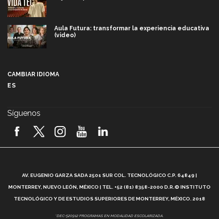
Aula Futura: transformar la experiencia educativa
(video)
Más que un festival cultural: así es la magia de
VIBRART 2026 (video)
CAMBIAR IDIOMA
ES
Javier Guzmán: investigación con impacto social
(video)
Síguenos
¡México, en el top del mundial de robótica FIRST
2026! (video)
Vida Tec: Pasión, disciplina y básquetbol, con Gael
Adame (video)
A
AV. EUGENIO GARZA SADA 2501 SUR COL. TECNOLÓGICO C.P. 64849 |
L
¿Cómo es el Modelo Educativo Tec? (video)
MONTERREY, NUEVO LEÓN, MÉXICO | TEL. +52 (81) 8358-2000 D.R.© INSTITUTO
TECNOLÓGICO Y DE ESTUDIOS SUPERIORES DE MONTERREY, MÉXICO. 2018
Vida Tec: Feminismo e Inteligencia Artificial, Paola
*DEC-520912 PROGRAMAS EN MODALIDAD ESCOLARIZADA.