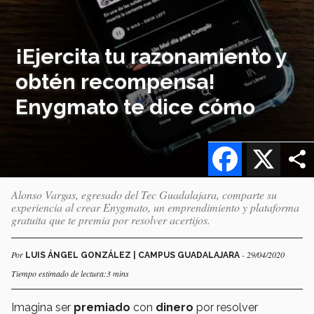
¡Ejercita tu razonamiento y
obtén recompensa!
Enygmato te dice cómo
Facebook
X
Alonso Vargas, egresado del Tec Guadalajara, comparte su
experiencia al crear Enygmato, un emprendimiento y plataforma
gratuita que te premia por resolver acertijos.
Por
- 29/04/2020
LUIS ÁNGEL GONZÁLEZ | CAMPUS GUADALAJARA
Tiempo estimado de lectura:3 mins
Imagina ser
premiado
con
dinero
por resolver