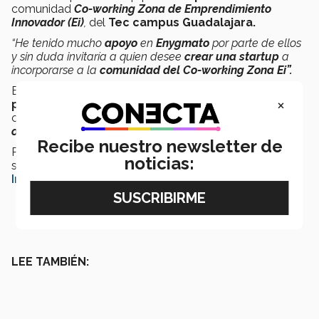
comunidad
Co-working Zona de Emprendimiento
Innovador (Ei)
,
del
Tec campus Guadalajara.
“He tenido mucho
apoyo
en
Enygmato
por parte de ellos
y sin duda invitaría a quien desee
crear una startup
a
incorporarse a la
comunidad del Co-working Zona Ei”.
El equipo de
Enygmato
espera cumplir con éxito su
×
primera temporada,
desarrollar
nuevos acertijos
con
usuarios de todo el mundo
y
experiencias
offline.
Recibe nuestro newsletter de
Puedes escuchar los enigmas a través de su
podcast
y
noticias:
seguirlos en sus redes sociales:
Facebook
,
Twitter
e
Instagram
.
LEE TAMBIÉN: