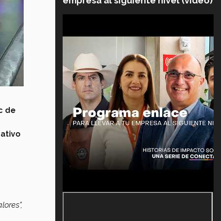
empresa al siguiente nivel (video)
c de
ativo
lores”,