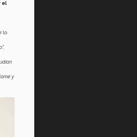
 el
r lo
”,
tudian
 tomé y