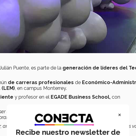
Julián Puente, es parte de la
generación de líderes del Te
omún
de carreras profesionales
de
Económico-Administr
a
(LEM)
, en campus Monterrey.
iente
y profesor en el
EGADE Business School,
con
ser un líder para las grandes ligas; desde estudiante estás
×
oran…
ar, analizar, aplicar las herramientas, te va haciendo con estos va
Recibe nuestro newsletter de