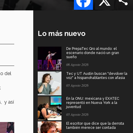
Lo más nuevo
De PrepaTec Qro al mundo: el
escenario donde nació un gran
sueño
06 Agosto 2026
do del
Tec y UT Austin buscan "devolver la
voz" a hispanohablantes con afasia
05 Agosto 2026
k
En la ONU: mexicana y EXATEC
s, y así
representó en Nueva York a la
juventud
05 Agosto 2026
El escritor que dice que la derrota
también merece ser contada