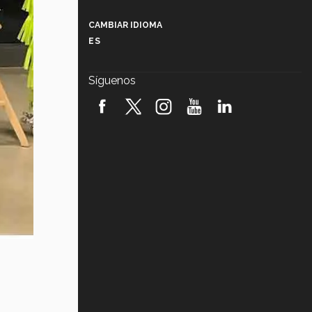
Más que un festival cultural: así es
la magia de VIBRART 2026 (video)
CAMBIAR IDIOMA
ES
Javier Guzmán: investigación con
impacto social (video)
Síguenos
¡México, en el top del mundial de
robótica FIRST 2026! (video)
Vida Tec: Pasión, disciplina y
básquetbol, con Gael Adame
(video)
¿Cómo es el Modelo Educativo
Tec? (video)
Vida Tec: Feminismo e Inteligencia
Artificial, Paola Ricaurte (video)