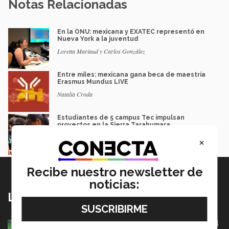
Notas Relacionadas
En la ONU: mexicana y EXATEC representó en
Nueva York a la juventud
Loretta Mariaud y Carlos González
Entre miles: mexicana gana beca de maestría
Erasmus Mundus LIVE
Natalia Croda
Estudiantes de 5 campus Tec impulsan
proyectos en la Sierra Tarahumara
Juan José Flores Nava
×
Recibe nuestro newsletter de
noticias:
Lo más nuevo
México va por pase olímpico en mundial de flag football