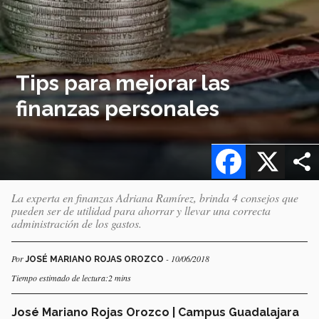
Tips para mejorar las
finanzas personales
Facebook
X
La experta en finanzas Adriana Ramírez, brinda 4 consejos que
pueden ser de utilidad para ahorrar y llevar una correcta
administración de los gastos.
Por
- 10/06/2018
JOSÉ MARIANO ROJAS OROZCO
Tiempo estimado de lectura:2 mins
José Mariano Rojas Orozco | Campus Guadalajara