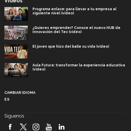
Videos
Programa enlace: para llevar a tu empresa al
siguiente nivel (video)
¿Quieres emprender? Conoce el nuevo HUB de
Innovación del Tec (video)
El joven que hizo del baile su vida (video)
Aula Futura: transformar la experiencia educativa
(video)
Más que un festival cultural: así es la magia de
VIBRART 2026 (video)
CAMBIAR IDIOMA
ES
Javier Guzmán: investigación con impacto social
(video)
Síguenos
¡México, en el top del mundial de robótica FIRST
2026! (video)