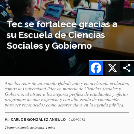
Tec se fortalece gracias a
su Escuela de Ciencias
Sociales y Gobierno
Facebook
X
Ante los retos de un mundo globalizado y en acelerada evolución,
somos la Universidad líder en materia de Ciencias Sociales y
Gobierno, al atraer a los mejores perfiles de estudiantes y ofertar
programas de alta exigencia y con alto grado de vinculación
para ser reconocidos como actores clave en la agenda pública.
Por
- 24/04/2018
CARLOS GONZÁLEZ ANGULO
Tiempo estimado de lectura:4 mins