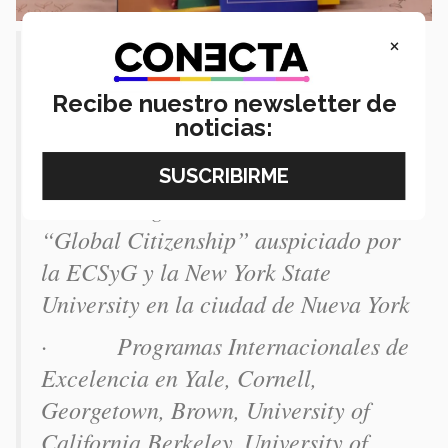
×
INTERNACIONALIZACIÓN
· Doble grado en Relaciones
Recibe nuestro newsletter de
noticias:
Internacionales por La Trobe
University en Australia.
· Programa de invierno
“Global Citizenship” auspiciado por
la ECSyG y la New York State
University en la ciudad de Nueva York
· Programas Internacionales de
Excelencia en Yale, Cornell,
Georgetown, Brown, University of
California Berkeley, University of