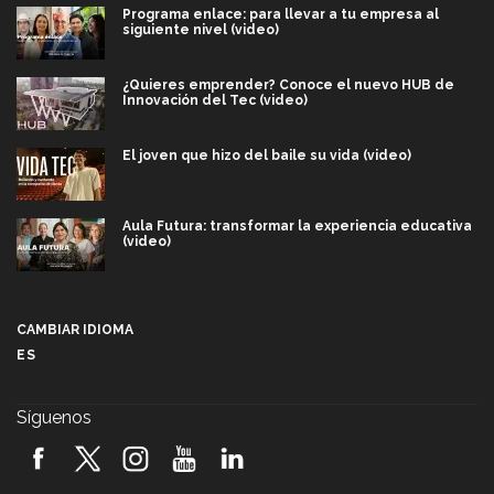
Programa enlace: para llevar a tu empresa al
siguiente nivel (video)
¿Quieres emprender? Conoce el nuevo HUB de
Innovación del Tec (video)
El joven que hizo del baile su vida (video)
Aula Futura: transformar la experiencia educativa
(video)
Más que un festival cultural: así es la magia de
VIBRART 2026 (video)
CAMBIAR IDIOMA
ES
Javier Guzmán: investigación con impacto social
(video)
Síguenos
¡México, en el top del mundial de robótica FIRST
2026! (video)