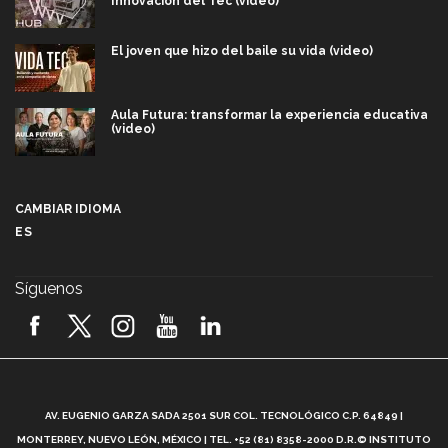
Innovación del Tec (video)
El joven que hizo del baile su vida (video)
Aula Futura: transformar la experiencia educativa
(video)
Más que un festival cultural: así es la magia de
VIBRART 2026 (video)
CAMBIAR IDIOMA
ES
Javier Guzmán: investigación con impacto social
(video)
Síguenos
¡México, en el top del mundial de robótica FIRST
2026! (video)
Vida Tec: Pasión, disciplina y básquetbol, con Gael
Adame (video)
A
AV. EUGENIO GARZA SADA 2501 SUR COL. TECNOLÓGICO C.P. 64849 |
L
¿Cómo es el Modelo Educativo Tec? (video)
MONTERREY, NUEVO LEÓN, MÉXICO | TEL. +52 (81) 8358-2000 D.R.© INSTITUTO