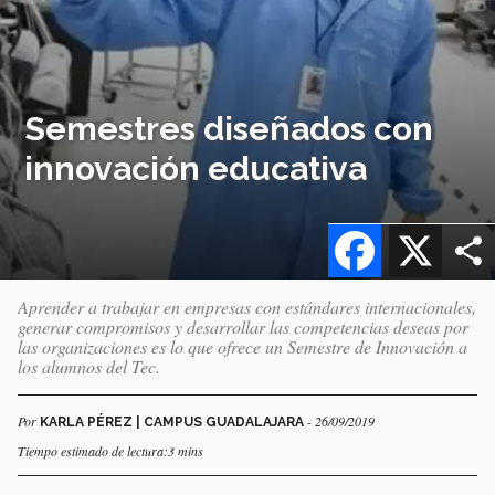
Semestres diseñados con
innovación educativa
Facebook
X
Aprender a trabajar en empresas con estándares internacionales,
generar compromisos y desarrollar las competencias deseas por
las organizaciones es lo que ofrece un Semestre de Innovación a
los alumnos del Tec.
Por
- 26/09/2019
KARLA PÉREZ | CAMPUS GUADALAJARA
Tiempo estimado de lectura:3 mins