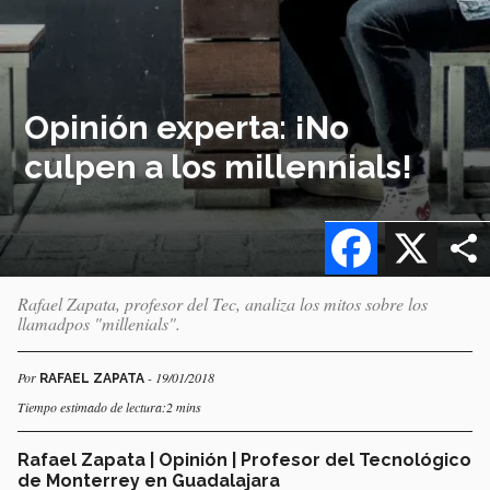
Opinión experta: ¡No
culpen a los millennials!
Facebook
X
Rafael Zapata, profesor del Tec, analiza los mitos sobre los
llamadpos "millenials".
Por
- 19/01/2018
RAFAEL ZAPATA
Tiempo estimado de lectura:2 mins
Rafael Zapata | Opinión | Profesor del Tecnológico
de Monterrey en Guadalajara