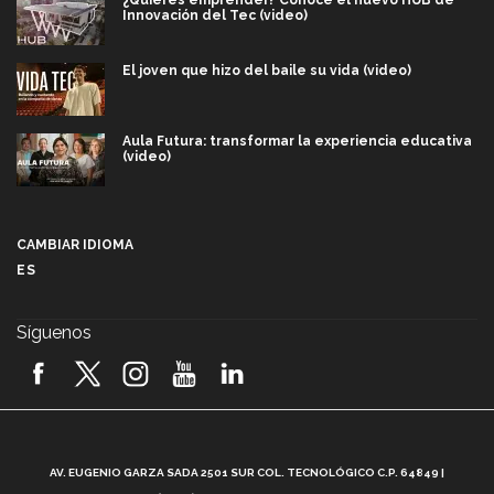
Innovación del Tec (video)
El joven que hizo del baile su vida (video)
Aula Futura: transformar la experiencia educativa
(video)
Más que un festival cultural: así es la magia de
VIBRART 2026 (video)
CAMBIAR IDIOMA
ES
Javier Guzmán: investigación con impacto social
(video)
Síguenos
¡México, en el top del mundial de robótica FIRST
2026! (video)
Vida Tec: Pasión, disciplina y básquetbol, con Gael
Adame (video)
A
AV. EUGENIO GARZA SADA 2501 SUR COL. TECNOLÓGICO C.P. 64849 |
L
¿Cómo es el Modelo Educativo Tec? (video)