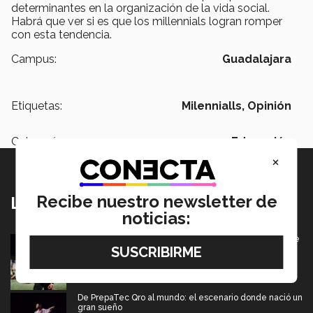
determinantes en la organización de la vida social.
Habrá que ver si es que los millennials logran romper
con esta tendencia.
Campus:
Guadalajara
Etiquetas:
Milennialls,
Opinión
Categoría:
Educación
×
Recibe nuestro newsletter de
Lo más nuevo
noticias:
Borregos CCM van por el campeonato en Liga Mayor de
americano
06 Agosto 2026
De PrepaTec Qro al mundo: el escenario donde nació un
gran sueño