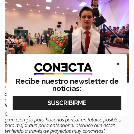
×
Recibe nuestro newsletter de
noticias:
“También me platicaban que los proyectos van más allá
de un desarrollo tecnológico y buscan tener una
aplicación real en su entorno, por ejemplo para ayudar a
las tortugas”
, expresó Cristina Martínez.
Comentó que,
“la metodología que usan en Horus es un
gran ejemplo para hacerlos pensar en futuros posibles,
pero mejor aún para entender el alcance que están
teniendo a través de proyectos muy concretos”.