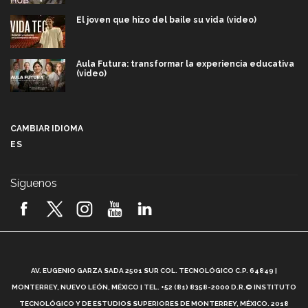
El joven que hizo del baile su vida (video)
Aula Futura: transformar la experiencia educativa
(video)
Más que un festival cultural: así es la magia de
VIBRART 2026 (video)
CAMBIAR IDIOMA
ES
Javier Guzmán: investigación con impacto social
(video)
Síguenos
¡México, en el top del mundial de robótica FIRST
2026! (video)
Vida Tec: Pasión, disciplina y básquetbol, con Gael
Adame (video)
A
AV. EUGENIO GARZA SADA 2501 SUR COL. TECNOLÓGICO C.P. 64849 |
L
¿Cómo es el Modelo Educativo Tec? (video)
MONTERREY, NUEVO LEÓN, MÉXICO | TEL. +52 (81) 8358-2000 D.R.© INSTITUTO
TECNOLÓGICO Y DE ESTUDIOS SUPERIORES DE MONTERREY, MÉXICO. 2018