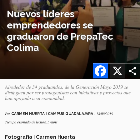
Nuevos líderes
emprendedores se
graduaron de PrepaTec
Colima
Facebook
X
Alrededor de 34 graduandos, de la Generación Mayo 2019 se
distinguen por ser protagonistas con iniciativas y proyectos que
han apoyado a su comunidad.
Por
- 18/06/2019
CARMEN HUERTA I CAMPUS GUADALAJARA
Tiempo estimado de lectura:5 mins
Fotografía | Carmen Huerta