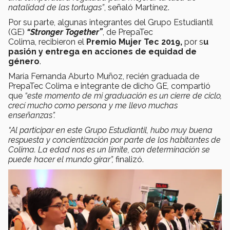
natalidad de las tortugas”
, señaló Martínez.
Por su parte, algunas integrantes del Grupo Estudiantil
(GE)
“Stronger Together”
, de PrepaTec
Colima, recibieron el
Premio Mujer Tec 2019,
por s
u
pasión y entrega en acciones de equidad de
género
.
María Fernanda Aburto Muñoz, recién graduada de
PrepaTec Colima e integrante de dicho GE
,
compartió
que
“este momento de mi graduación es un cierre de ciclo,
crecí mucho como persona y me llevo muchas
enseñanzas”.
“Al participar en este Grupo Estudiantil, hubo muy buena
respuesta y concientización por parte de los habitantes de
Colima. La edad nos es un límite, con determinación se
puede hacer el mundo girar”,
finalizó.