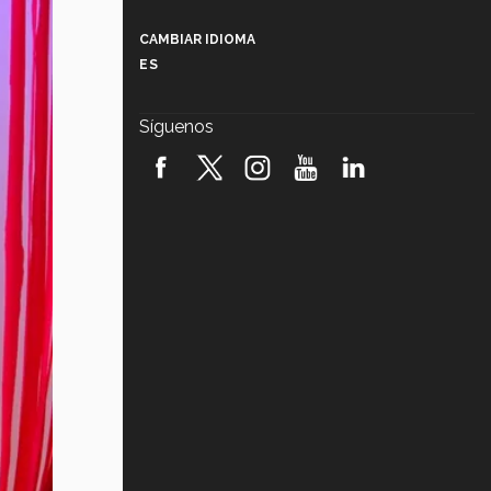
Más que un festival cultural: así es
la magia de VIBRART 2026 (video)
CAMBIAR IDIOMA
ES
Javier Guzmán: investigación con
impacto social (video)
Síguenos
¡México, en el top del mundial de
robótica FIRST 2026! (video)
Vida Tec: Pasión, disciplina y
básquetbol, con Gael Adame
(video)
¿Cómo es el Modelo Educativo
Tec? (video)
Vida Tec: Feminismo e Inteligencia
Artificial, Paola Ricaurte (video)