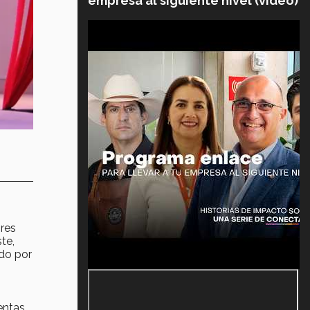
empresa al siguiente nivel (video)
ores
te,
ado por
entas