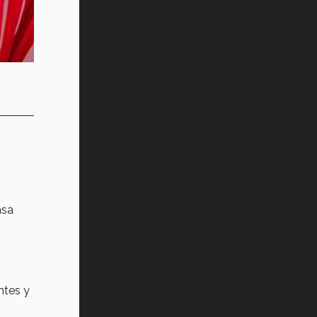
asa
ntes y