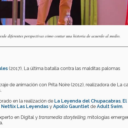
sde diferentes perspectivas cómo contar una historia de acuerdo al medio.
ules
(2017), La última batalla contra las malditas palomas
traje de animación con Prita Noire (2012), realizadora de La c
s.
orado en la realización de
La Leyenda del Chupacabras
,
El
a
Netflix
Las Leyendas
y
Apollo Gauntlet
de
Adult Swim
.
perto en Digital y
transmedia storytelling,
mitologías emerge
a.