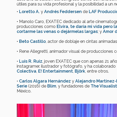
útiles para su vida profesional y la posibilidad a un
n
•
Loretto A.
y
Andrés Feddersen
de
LAF Producci
• Manolo Caro, EXATEC dedicado al arte cinematográ
producciones como
Elvira, te daría mi vida pero 
cortarme las venas o dejármelas largas
; y
Amor d
•
Beto Castillo
, actor de doblaje en cintas animad
• Rene Allegretti, animador visual de producciones
•
Luis R. Ruiz
, joven EXATEC que con apenas 21 año
instagramer, ilustrador y fotógrafo, y ha colaborado
Colectiva
,
E! Entertainment
,
Björk
, entre otros.
•
Carlos Algara Hernández
y
Alejandro Martínez-
Serie
(2016) de
Blim
, y fundadores de
The Visualis
México.