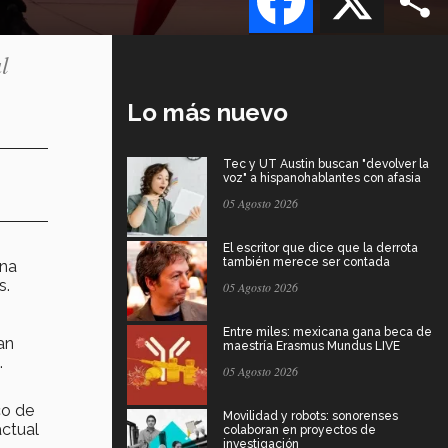
l
Lo más nuevo
Tec y UT Austin buscan "devolver la
voz" a hispanohablantes con afasia
05 Agosto 2026
El escritor que dice que la derrota
también merece ser contada
na
s.
05 Agosto 2026
Entre miles: mexicana gana beca de
an
maestría Erasmus Mundus LIVE
.
05 Agosto 2026
co de
Movilidad y robots: sonorenses
ctual
colaboran en proyectos de
investigación