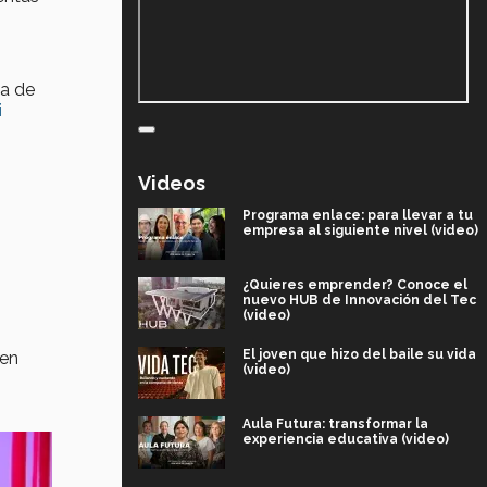
ta de
i
Videos
.
Programa enlace: para llevar a tu
empresa al siguiente nivel (video)
¿Quieres emprender? Conoce el
nuevo HUB de Innovación del Tec
(video)
El joven que hizo del baile su vida
 en
(video)
Aula Futura: transformar la
experiencia educativa (video)