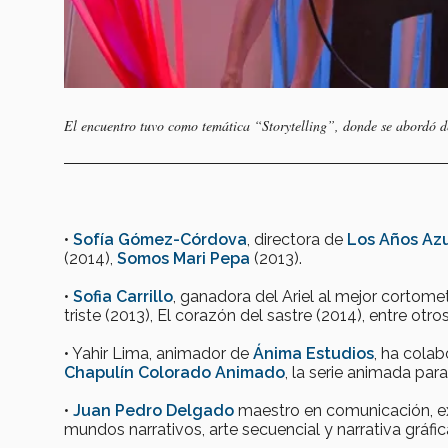
El encuentro tuvo como temática “Storytelling”, donde se abordó de
•
Sofía Gómez-Córdova
, directora de
Los Años Az
(2014),
Somos Mari Pepa
(2013).
•
Sofia Carrillo
, ganadora del Ariel al mejor cortome
triste (2013), El corazón del sastre (2014), entre otro
• Yahir Lima, animador de
Ánima Estudios
, ha colab
Chapulín Colorado Animado
, la serie animada par
•
Juan Pedro Delgado
maestro en comunicación, ex
mundos narrativos, arte secuencial y narrativa gráfic