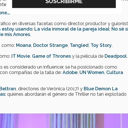
etworking
productivo, en donde asistieron:
ones
.
fico en diversas facetas como director, productor y guionis
la estoy usando
;
La vida inmoral de la pareja ideal
;
No sé s
e mis Amores
.
as como:
Moana
,
Doctor Strange
,
Tangled
,
Toy Story
.
 como:
IT Movie
,
Game of Thrones
y la película de
Deadpool
s es considerado un influencer, se ha posicionado como
 con compañías de la talla de:
Adobe
,
UN Women
,
Cultura
Beltran
, directores de Verónica (2017) y
Blue Demon La
tas
; quienes abordarán el género de Thriller no tan explotado