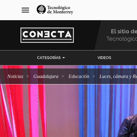
Pasar
navegación
menu
al
principal
contenido
principal
El sitio d
Tecnológic
Menu
CATEGORÍAS
VIDEOS
Comunidad
Noticias
Guadalajara
Educación
Luces, cámara y R