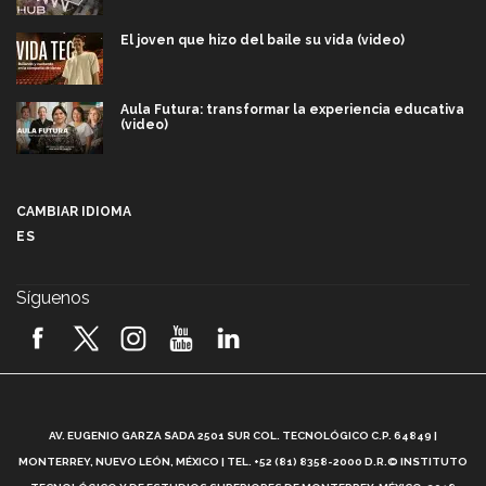
El joven que hizo del baile su vida (video)
Aula Futura: transformar la experiencia educativa
(video)
Más que un festival cultural: así es la magia de
VIBRART 2026 (video)
CAMBIAR IDIOMA
ES
Javier Guzmán: investigación con impacto social
(video)
Síguenos
¡México, en el top del mundial de robótica FIRST
2026! (video)
Vida Tec: Pasión, disciplina y básquetbol, con Gael
Adame (video)
A
AV. EUGENIO GARZA SADA 2501 SUR COL. TECNOLÓGICO C.P. 64849 |
L
¿Cómo es el Modelo Educativo Tec? (video)
MONTERREY, NUEVO LEÓN, MÉXICO | TEL. +52 (81) 8358-2000 D.R.© INSTITUTO