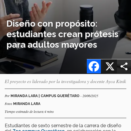
Diseño con propósito:
estudiantes crean prótesis
para adultos mayores
Facebook
X
El proyecto es liderado por la investigadora y docente Ayca Kinik
Por
- 20/06/2025
MIRANDA LARA | CAMPUS QUERÉTARO
Fotos
MIRANDA LARA
Tiempo estimado de lectura:4 mins
Estudiantes de sexto semestre de la carrera de diseño