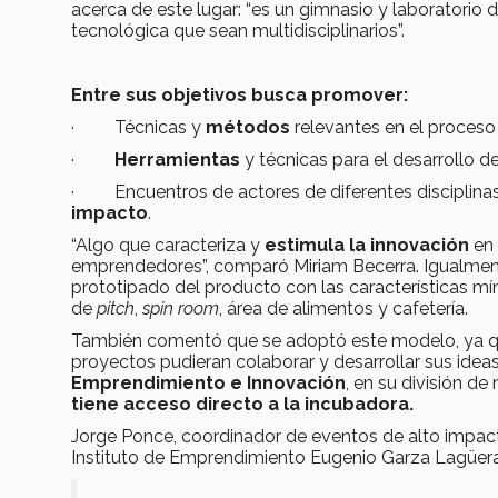
acerca de este lugar: “es un gimnasio y laboratorio
tecnológica que sean multidisciplinarios”.
Entre sus objetivos busca promover:
· Técnicas y
métodos
relevantes en el proceso
·
Herramientas
y técnicas para el desarrollo d
· Encuentros de actores de diferentes disciplinas 
impacto
.
“Algo que caracteriza y
estimula la innovación
en 
emprendedores”, comparó Miriam Becerra. Igualmen
prototipado del producto con las características mín
de
pitch
,
spin room
, área de alimentos y cafetería.
También comentó que se adoptó este modelo, ya qu
proyectos pudieran colaborar y desarrollar sus ideas
Emprendimiento e Innovación
, en su división d
tiene acceso directo a la incubadora.
Jorge Ponce, coordinador de eventos de alto impact
Instituto de Emprendimiento Eugenio Garza Lagüera (