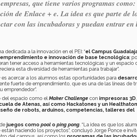
e empresas, que tiene varios programas como:
ón de Enlace + e. La idea es que parte de l
tar con las incubadoras y puedan entrar en 
 dedicada a la innovación en el PEI: “
el Campus Guadalaj
 emprendimiento e innovación de base tecnológica
; p
eran tener acceso a herramientas tecnológicas y un espacio 
reciera esta diversidad de herramientas para trabajar”.
m
es acercar a los alumnos estas oportunidades para
desarro
te fuerte de emprendimiento, que es una de las líneas de t
tu emprendedor”.
o del espacio como el
Maker Challenge
con
impresoras 3D
cuela de Atenas, así como Hackatones y un Healthato
iseño de robots, arduinos, competencias, talleres del
 de
juegos como
pool
o
ping pong
. “La idea es que los alu
están haciendo los proyectos”, concluyó Jorge Ponce e invit
tro del campus, así como los
programas de las incubado