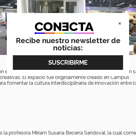
×
Recibe nuestro newsletter de
noticias:
 el fin de ser un
gimnasio de innovación
, subdividido en s
ecreativas. El espacio fue originalmente creado en Campus
ra fomentar la cultura interdisciplinaria de innovación entre l
 la profesora Miriam Susana Becerra Sandoval, la cual com