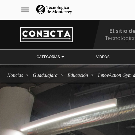
Pasar
navegación
menu
al
principal
contenido
principal
El sitio d
Tecnológic
Menu
CATEGORÍAS
VIDEOS
Comunidad
Noticias
Guadalajara
Educación
InnovAction Gym d