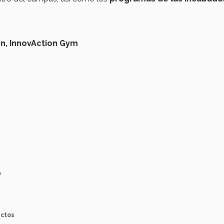
n,
InnovAction Gym
a
ectos