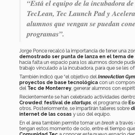
“Está el equipo de la incubadora d
TecLean, Tec Launch Pad y Aceleraci
alumnos que vengan se puedan conec
programas”.
Jorge Ponce recalcó la importancia de tener una zona
demostrado ser punta de lanza en el tema de
hacía falta un espacio para los alumnos donde pudi
trabajo vinculado a la incubadora, para que se les of
También indicó que “el objetivo del
InnovAction Gy
proyectos de base tecnológica
con un componen
del
Tec de Monterrey
, generar alumnos con espíri
Recientemente se han celebrado actividades dentr
Crowded
:
festival de
startups
, el programa de
Es
otros. Posteriormente, se impartirán talleres sobre
d
internet de las cosas
y uso del equipo.
En el área también permite tomar un
break
a través
tengan estos momento de ocio, entre el tiempo que 
Comunidad Tec
a conocer este nuevo espacio den