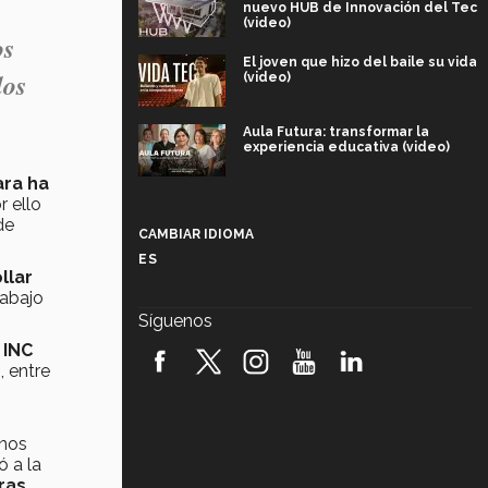
nuevo HUB de Innovación del Tec
(video)
os
El joven que hizo del baile su vida
los
(video)
Aula Futura: transformar la
experiencia educativa (video)
ara ha
or ello
Más que un festival cultural: así es
la magia de VIBRART 2026 (video)
de
CAMBIAR IDIOMA
ES
Javier Guzmán: investigación con
llar
impacto social (video)
rabajo
Síguenos
¡México, en el top del mundial de
,
INC
robótica FIRST 2026! (video)
n
, entre
Vida Tec: Pasión, disciplina y
básquetbol, con Gael Adame
mnos
(video)
ó a la
¿Cómo es el Modelo Educativo
ras
,