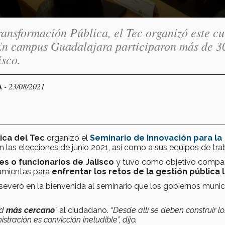
ransformación Pública, el Tec organizó este cu
 En campus Guadalajara participaron más de 3
isco.
- 23/08/2021
A
ica del Tec
organizó el
Seminario de Innovación para la
 en las elecciones de junio 2021, así como a sus equipos de tra
es o funcionarios de Jalisco
y tuvo como objetivo compar
ramientas para
enfrentar los retos de la gestión pública 
aseveró en la bienvenida al seminario que los gobiernos munic
ad
más cercano
”
al ciudadano. “
Desde allí se deben construir lo
tración es convicción ineludible”, dijo.