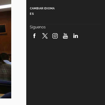
Más que un festival cultural: así es
la magia de VIBRART 2026 (video)
CAMBIAR IDIOMA
ES
Javier Guzmán: investigación con
impacto social (video)
Síguenos
¡México, en el top del mundial de
robótica FIRST 2026! (video)
Vida Tec: Pasión, disciplina y
básquetbol, con Gael Adame
(video)
¿Cómo es el Modelo Educativo
Tec? (video)
Vida Tec: Feminismo e Inteligencia
Artificial, Paola Ricaurte (video)