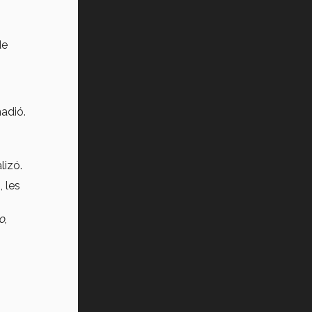
de
ñadió.
alizó.
 les
o,