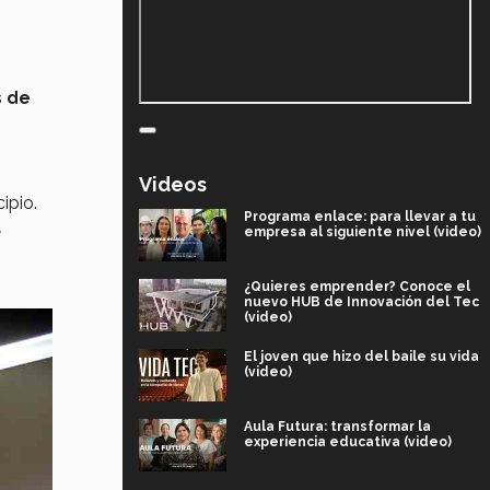
s de
Videos
ipio.
Programa enlace: para llevar a tu
a
empresa al siguiente nivel (video)
¿Quieres emprender? Conoce el
nuevo HUB de Innovación del Tec
(video)
El joven que hizo del baile su vida
(video)
Aula Futura: transformar la
experiencia educativa (video)