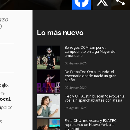
rso
0
Lo más nuevo
Borregos CCM van por el
campeonato en Liga Mayor de
americano
06 Agosto 2026
De PrepaTec Qro al mundo: el
escenario donde nació un gran
sueño
bajo.
06 Agosto 2026
tir
Tec y UT Austin buscan "devolver la
local
.
voz" a hispanohablantes con afasia
ipales
05 Agosto 2026
s
En la ONU: mexicana y EXATEC
representó en Nueva York a la
juventud