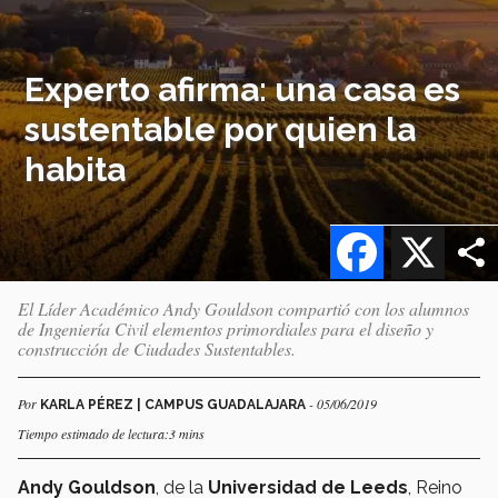
Experto afirma: una casa es
sustentable por quien la
habita
Facebook
X
El Líder Académico Andy Gouldson compartió con los alumnos
de Ingeniería Civil elementos primordiales para el diseño y
construcción de Ciudades Sustentables.
Por
- 05/06/2019
KARLA PÉREZ | CAMPUS GUADALAJARA
Tiempo estimado de lectura:3 mins
Andy Gouldson
, de la
Universidad de Leeds
, Reino