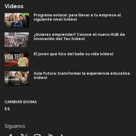
Videos
Programa enlace: para llevar a tu empresa al
siguiente nivel (video)
¿Quieres emprender? Conoce el nuevo HUB de
Innovación del Tec (video)
El joven que hizo del baile su vida (video)
Aula Futura: transformar la experiencia educativa
(video)
Más que un festival cultural: así es la magia de
VIBRART 2026 (video)
CAMBIAR IDIOMA
ES
Javier Guzmán: investigación con impacto social
(video)
Síguenos
¡México, en el top del mundial de robótica FIRST
2026! (video)