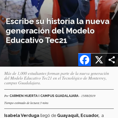
Escribe su historia la nueva
generación del Modelo
Educativo Tec21
Facebook
X
Más de 1,000 estudiantes forman parte de la nueva generación
del Modelo Educativo Tec21 en el Tecnológico de Monterrey,
campus Guadalajara.
Por
- 15/08/2019
CARMEN HUERTA I CAMPUS GUADALAJARA
Tiempo estimado de lectura:3 mins
Isabela Verduga
llegó de
Guayaquil, Ecuador,
a