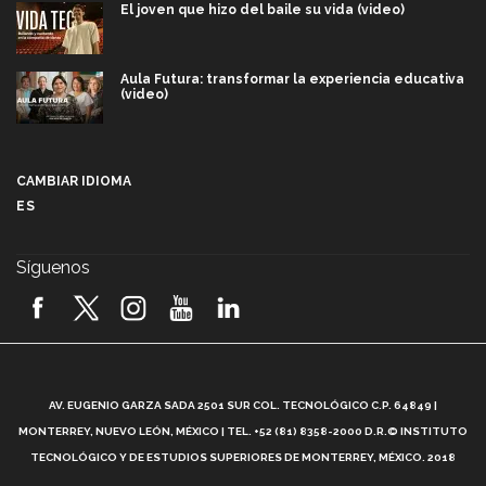
El joven que hizo del baile su vida (video)
Aula Futura: transformar la experiencia educativa
(video)
Más que un festival cultural: así es la magia de
VIBRART 2026 (video)
CAMBIAR IDIOMA
ES
Javier Guzmán: investigación con impacto social
(video)
Síguenos
¡México, en el top del mundial de robótica FIRST
2026! (video)
Vida Tec: Pasión, disciplina y básquetbol, con Gael
Adame (video)
A
AV. EUGENIO GARZA SADA 2501 SUR COL. TECNOLÓGICO C.P. 64849 |
L
¿Cómo es el Modelo Educativo Tec? (video)
MONTERREY, NUEVO LEÓN, MÉXICO | TEL. +52 (81) 8358-2000 D.R.© INSTITUTO
TECNOLÓGICO Y DE ESTUDIOS SUPERIORES DE MONTERREY, MÉXICO. 2018