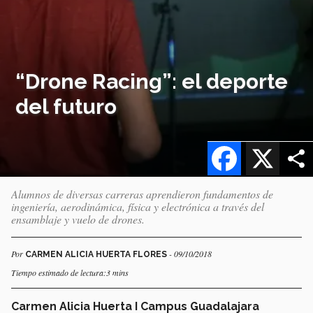
“Drone Racing”: el deporte
del futuro
Facebook
X
Alumnos de diversas carreras aprendieron fundamentos de
ingeniería, aerodinámica, física y electrónica a través del
ensamblaje y vuelo de drones.
Por
- 09/10/2018
CARMEN ALICIA HUERTA FLORES
Tiempo estimado de lectura:3 mins
Carmen Alicia Huerta I Campus Guadalajara