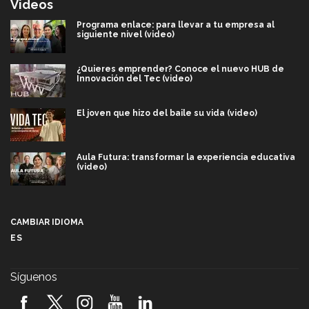
Videos
Programa enlace: para llevar a tu empresa al
siguiente nivel (video)
¿Quieres emprender? Conoce el nuevo HUB de
Innovación del Tec (video)
El joven que hizo del baile su vida (video)
Aula Futura: transformar la experiencia educativa
(video)
Más que un festival cultural: así es la magia de
VIBRART 2026 (video)
CAMBIAR IDIOMA
ES
Javier Guzmán: investigación con impacto social
(video)
Síguenos
¡México, en el top del mundial de robótica FIRST
2026! (video)