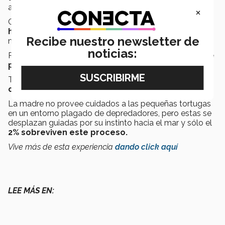
adecuado y poner unos 100 huevos.
×
Cada una es capaz de realizar
2 o 3 puestas de
huevos
, lo cual normalmente se efectúa durante la
Recibe nuestro newsletter de
noche.
noticias:
Para ello, cava un agujero de hasta
55 centímetros de
profundidad en la arena
, lo que constituye el nido.
Tras
50-60 días de incubación
, las
crías rompen el
cascarón
y emergen al mundo.
La madre no provee cuidados a las pequeñas tortugas
en un entorno plagado de depredadores, pero estas se
desplazan guiadas por su instinto hacia el mar y sólo el
2% sobreviven este proceso.
Vive más de esta experiencia
dando click aquí
LEE MÁS EN: