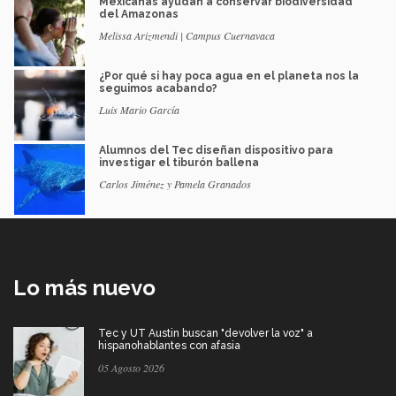
Mexicanas ayudan a conservar biodiversidad
del Amazonas
Melissa Arizmendi | Campus Cuernavaca
¿Por qué si hay poca agua en el planeta nos la
seguimos acabando?
Luis Mario García
Alumnos del Tec diseñan dispositivo para
investigar el tiburón ballena
Carlos Jiménez y Pamela Granados
Lo más nuevo
Tec y UT Austin buscan "devolver la voz" a
hispanohablantes con afasia
05 Agosto 2026