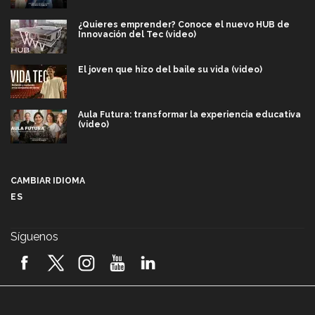
¿Quieres emprender? Conoce el nuevo HUB de
Innovación del Tec (video)
El joven que hizo del baile su vida (video)
Aula Futura: transformar la experiencia educativa
(video)
Más que un festival cultural: así es la magia de
VIBRART 2026 (video)
CAMBIAR IDIOMA
ES
Javier Guzmán: investigación con impacto social
(video)
Síguenos
¡México, en el top del mundial de robótica FIRST
2026! (video)
Vida Tec: Pasión, disciplina y básquetbol, con Gael
Adame (video)