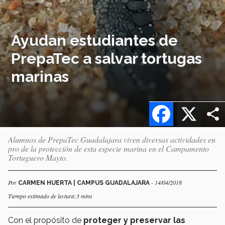
Ayudan estudiantes de
PrepaTec a salvar tortugas
marinas
Facebook
X
Alumnos de PrepaTec Guadalajara viven diversas actividades en
pro de la protección de esta especie marina en el Campamento
Tortuguero Mayto.
Por
- 14/04/2018
CARMEN HUERTA | CAMPUS GUADALAJARA
Tiempo estimado de lectura:3 mins
Con el propósito de
proteger y preservar las