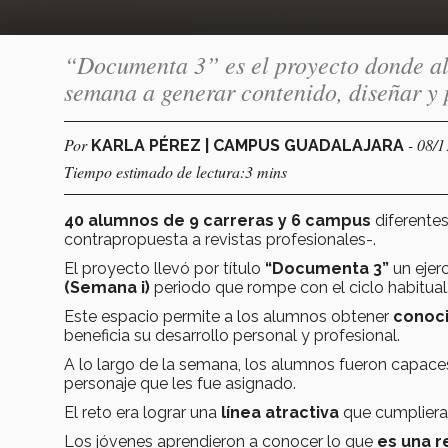
“Documenta 3” es el proyecto donde a
semana a generar contenido, diseñar y p
Por
- 08/
KARLA PÉREZ | CAMPUS GUADALAJARA
Tiempo estimado de lectura:3 mins
40 alumnos de 9 carreras y 6 campus
diferente
contrapropuesta a revistas profesionales-.
El proyecto llevó por título
“Documenta 3”
un ejerc
(Semana i)
periodo que rompe con el ciclo habitual
Este espacio permite a los alumnos obtener
conoci
beneficia su desarrollo personal y profesional.
A lo largo de la semana, los alumnos fueron capac
personaje que les fue asignado.
El reto era lograr una
línea atractiva
que cumpliera
Los jóvenes aprendieron a conocer lo que
es una r