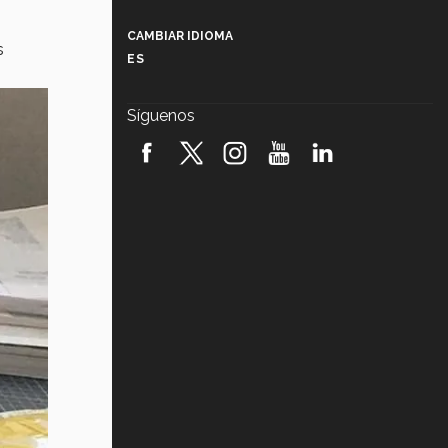
Más que un festival cultural: así es
la magia de VIBRART 2026 (video)
CAMBIAR IDIOMA
s
ES
Javier Guzmán: investigación con
impacto social (video)
Síguenos
¡México, en el top del mundial de
robótica FIRST 2026! (video)
Vida Tec: Pasión, disciplina y
básquetbol, con Gael Adame
(video)
¿Cómo es el Modelo Educativo
Tec? (video)
Vida Tec: Feminismo e Inteligencia
Artificial, Paola Ricaurte (video)