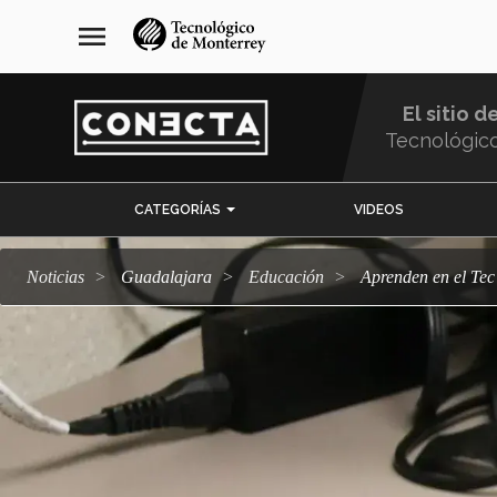
Pasar
navegación
menu
al
principal
contenido
principal
El sitio d
Tecnológic
Menu
CATEGORÍAS
VIDEOS
Comunidad
Noticias
Guadalajara
Educación
Aprenden en el Te