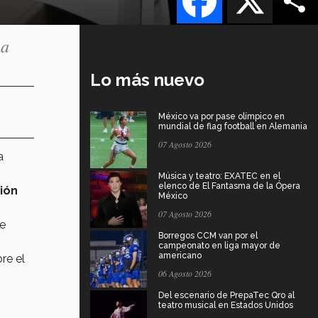
na
Lo más nuevo
México va por pase olímpico en
mundial de flag football en Alemania
07 Agosto 2026
a
Música y teatro: EXATEC en el
elenco de El Fantasma de la Ópera
ión
México
07 Agosto 2026
ue
Borregos CCM van por el
campeonato en liga mayor de
americano
re el
06 Agosto 2026
Del escenario de PrepaTec Qro al
teatro musical en Estados Unidos