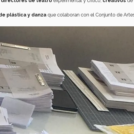
 directores de teatro
experimental y crítico,
creativos
de
de plástica y danza
que colaboran con el Conjunto de Arte