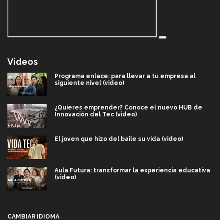
Videos
Programa enlace: para llevar a tu empresa al
siguiente nivel (video)
¿Quieres emprender? Conoce el nuevo HUB de
Innovación del Tec (video)
El joven que hizo del baile su vida (video)
Aula Futura: transformar la experiencia educativa
(video)
Más que un festival cultural: así es la magia de
VIBRART 2026 (video)
CAMBIAR IDIOMA