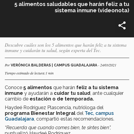
5 alimentos saludables que harán feliz a tu
sistema inmune (videonota)
Descubre cuáles son los 5 alimentos que harán feliz a tu sistema
inmune y cuidarán tu salud, según experta del Tec.
Por
- 24/03/2021
VERÓNICA BALDERAS | CAMPUS GUADALAJARA
Tiempo estimado de lectura:1 min
Conoce
5 alimentos
que harán
feliz a tu sistema
inmune
y ayudarán a
cuidar tu salud
, ante cualquier
cambio de
estación o de temporada.
Haydeé Rodríguez Plascencia, nutrióloga del
programa Bienestar Integral
del
Tec, campus
Guadalajara
, compartió estas recomendaciones.
“Recuerda que cuando comes bien, te sintes bien”,
puntualizó
Haydeé Rodríguez.