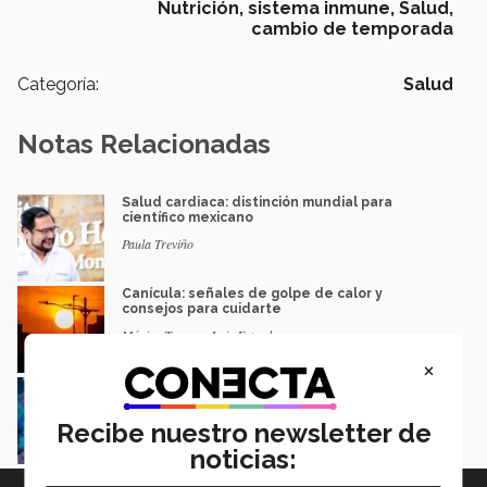
Nutrición,
sistema inmune,
Salud,
cambio de temporada
Categoría:
Salud
Notas Relacionadas
Salud cardiaca: distinción mundial para
científico mexicano
Paula Treviño
Canícula: señales de golpe de calor y
consejos para cuidarte
Mónica Torres y Luis Estrada
×
Estudiantes proponen toalla sanitaria para
detectar el VPH
Mariana Nava
Recibe nuestro newsletter de
noticias: