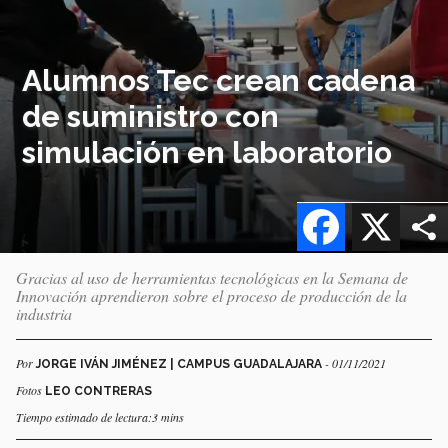
Alumnos Tec crean cadena
de suministro con
simulación en laboratorio
Facebook
X
Gracias al uso de herramientas tecnológicas en la Semana de
Innovación aprendieron sobre el proceso de producción de la
industria
Por
- 01/11/2021
JORGE IVÁN JIMÉNEZ | CAMPUS GUADALAJARA
Fotos
LEO CONTRERAS
Tiempo estimado de lectura:3 mins