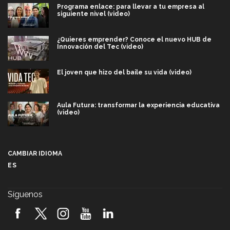
Programa enlace: para llevar a tu empresa al
siguiente nivel (video)
¿Quieres emprender? Conoce el nuevo HUB de
Innovación del Tec (video)
El joven que hizo del baile su vida (video)
Aula Futura: transformar la experiencia educativa
(video)
Más que un festival cultural: así es la magia de
VIBRART 2026 (video)
CAMBIAR IDIOMA
ES
Javier Guzmán: investigación con impacto social
(video)
Síguenos
¡México, en el top del mundial de robótica FIRST
2026! (video)