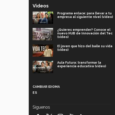
Videos
Programa enlace: para llevar a tu
empresa al siguiente nivel (video)
¿Quieres emprender? Conoce el
nuevo HUB de Innovación del Tec
(video)
El joven que hizo del baile su vida
(video)
Aula Futura: transformar la
experiencia educativa (video)
Más que un festival cultural: así es
la magia de VIBRART 2026 (video)
CAMBIAR IDIOMA
ES
Javier Guzmán: investigación con
impacto social (video)
Síguenos
¡México, en el top del mundial de