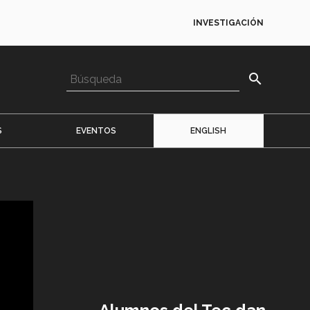
INVESTIGACIÓN
search
S
EVENTOS
ENGLISH