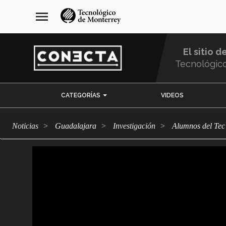
Pasar
navegación
menu
al
principal
contenido
principal
El sitio d
Tecnológic
Menu
CATEGORÍAS
VIDEOS
Comunidad
Noticias
Guadalajara
Investigación
Alumnos del Tec