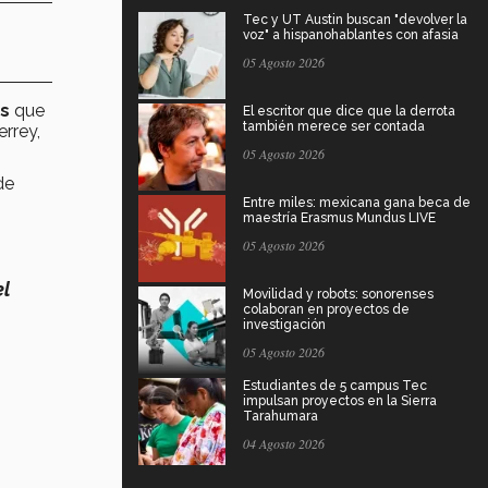
Tec y UT Austin buscan "devolver la
voz" a hispanohablantes con afasia
05 Agosto 2026
es
que
El escritor que dice que la derrota
también merece ser contada
errey,
05 Agosto 2026
de
Entre miles: mexicana gana beca de
maestría Erasmus Mundus LIVE
05 Agosto 2026
el
Movilidad y robots: sonorenses
colaboran en proyectos de
investigación
05 Agosto 2026
Estudiantes de 5 campus Tec
impulsan proyectos en la Sierra
Tarahumara
04 Agosto 2026