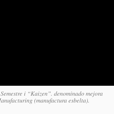
l Semestre i “Kaizen”. denominado mejora
Manufacturing (manufactura esbelta).