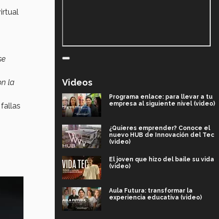
irtual
se
Videos
on la
Programa enlace: para llevar a tu
empresa al siguiente nivel (video)
fallas
¿Quieres emprender? Conoce el
nuevo HUB de Innovación del Tec
(video)
El joven que hizo del baile su vida
(video)
Aula Futura: transformar la
experiencia educativa (video)