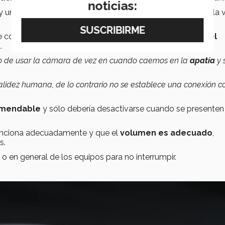
noticias:
y un fondo adecuado es primordial para entablar una charla v
 con responsabilidad ya que, sí existe
inestabilidad en el
.
to de usar la cámara de vez en cuando caemos en la
apatía
y 
 calidez humana, de lo contrario no se establece una conexión c
mendable
y sólo debería desactivarse cuando se presenten 
unciona adecuadamente y que el
volumen es adecuado
,
s.
o en general de los equipos para no interrumpir.