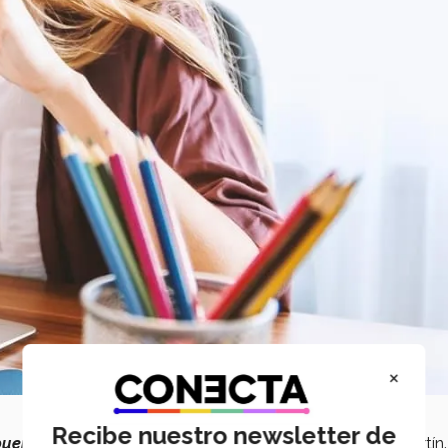
×
Recibe nuestro newsletter de
buena iluminación
y un
fondo presentable
”,
compartió Martín.