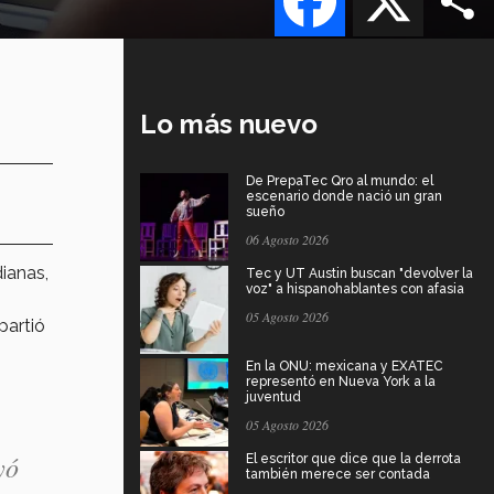
Lo más nuevo
De PrepaTec Qro al mundo: el
escenario donde nació un gran
sueño
06 Agosto 2026
dianas,
Tec y UT Austin buscan "devolver la
voz" a hispanohablantes con afasia
05 Agosto 2026
partió
En la ONU: mexicana y EXATEC
representó en Nueva York a la
juventud
05 Agosto 2026
yó
El escritor que dice que la derrota
también merece ser contada