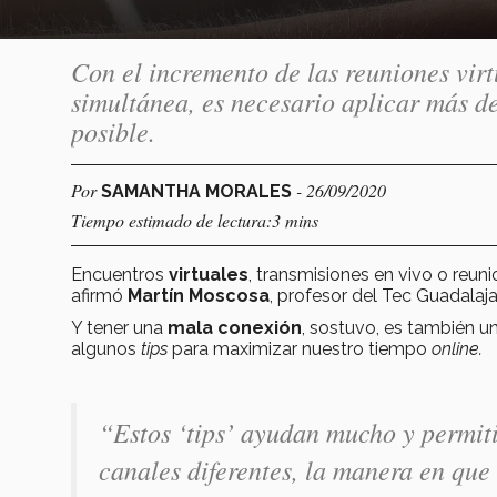
Con el incremento de las reuniones virt
simultánea, es necesario aplicar más d
posible.
Por
- 26/09/2020
SAMANTHA MORALES
Tiempo estimado de lectura:3 mins
Encuentros
virtuales
, transmisiones en vivo o reun
afirmó
Martín Moscosa
, profesor del Tec Guadalaja
Y tener una
mala conexión
, sostuvo, es también u
algunos
tips
para maximizar nuestro tiempo
online.
“Estos ‘tips’ ayudan mucho y permit
canales diferentes, la manera en q