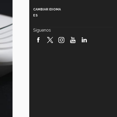
Más que un festival cultural: así es
la magia de VIBRART 2026 (video)
CAMBIAR IDIOMA
ES
Javier Guzmán: investigación con
impacto social (video)
Síguenos
¡México, en el top del mundial de
robótica FIRST 2026! (video)
Vida Tec: Pasión, disciplina y
básquetbol, con Gael Adame
(video)
¿Cómo es el Modelo Educativo
Tec? (video)
Vida Tec: Feminismo e Inteligencia
Artificial, Paola Ricaurte (video)