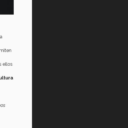
la
miten
 ellos
ultura
nos