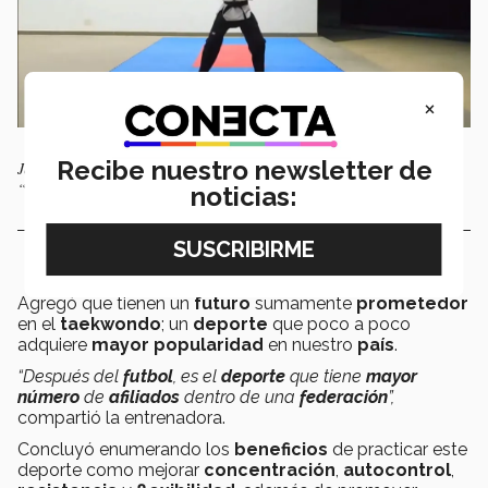
×
Recibe nuestro newsletter de
Josué Galindo alumno de PrepaTec Guadalajara pasó a la semifinal del
“Online 2020 World Taekwondo Poomsae Championships”.
noticias:
Agregó que tienen un
futuro
sumamente
prometedor
en el
taekwondo
; un
deporte
que poco a poco
adquiere
mayor popularidad
en nuestro
país
.
“Después del
futbol
, es el
deporte
que tiene
mayor
número
de
afiliados
dentro de una
federación
”,
compartió la entrenadora.
Concluyó enumerando los
beneficios
de practicar este
deporte como mejorar
concentración
,
autocontrol
,