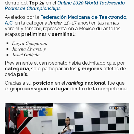
dentro del
Top 25
en el
Online 2020 World Taekwondo
Poomsae Championships
.
Avalados por la
Federación Mexicana de Taekwondo,
A.C
, en la categoría
Junior
(15-17 años) en las ramas
varonil y femenil, representaron a México durante las
etapas
preliminar
y
semifinal
.:
Dayra Comparan,
Jimena Álvarez, y
Josué Galindo.
Previamente el campeonato había delimitado que, por
categoría
, solo participarían los
5 mejores
atletas de
cada
país
.
Gracias a su
posición
en el
ranking
nacional
, fue que
el grupo
consiguió su lugar
dentro de la competencia.