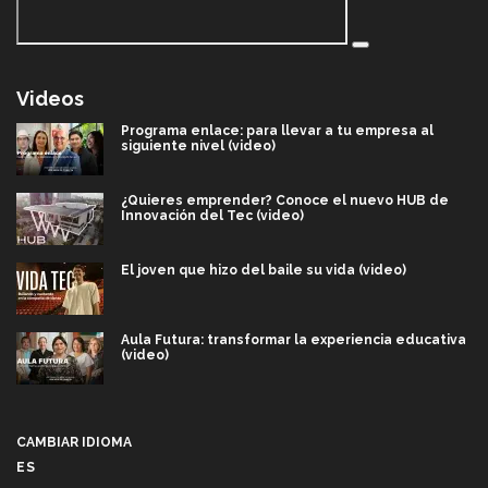
Videos
Programa enlace: para llevar a tu empresa al
siguiente nivel (video)
¿Quieres emprender? Conoce el nuevo HUB de
Innovación del Tec (video)
El joven que hizo del baile su vida (video)
Aula Futura: transformar la experiencia educativa
(video)
Más que un festival cultural: así es la magia de
VIBRART 2026 (video)
CAMBIAR IDIOMA
ES
Javier Guzmán: investigación con impacto social