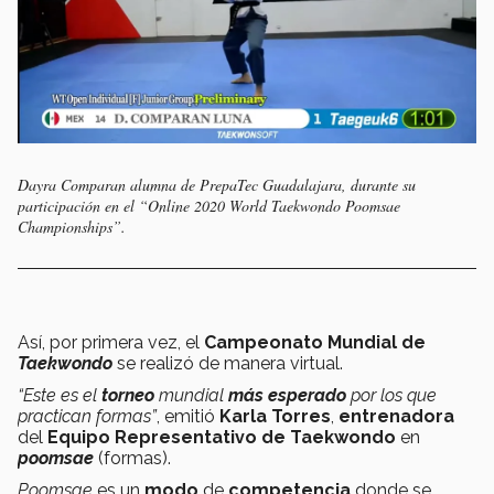
Dayra Comparan alumna de PrepaTec Guadalajara, durante su
participación en el “Online 2020 World Taekwondo Poomsae
Championships”.
Así, por primera vez, el
Campeonato Mundial de
Taekwondo
se realizó de manera virtual.
“Este es el
torneo
mundial
más esperado
por los que
practican formas”
, emitió
Karla Torres
,
entrenadora
del
Equipo Representativo de Taekwondo
en
poomsae
(formas).
Poomsae
es un
modo
de
competencia
donde se