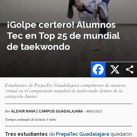
¡Golpe certero! Alumnos
Tec en Top 25 de mundial
de taekwondo
Facebook
X
Estudiantes de PrepaTec Guadalajara compitieron de manera
virtual en el campeonato mundial de taekwondo dentro de la
categoría Junior.
Por
- 06/01/2021
ALDAIR NAVA | CAMPUS GUADALAJARA
Tiempo estimado de lectura:3 mins
Tres estudiantes
de
PrepaTec Guadalajara
quedaron