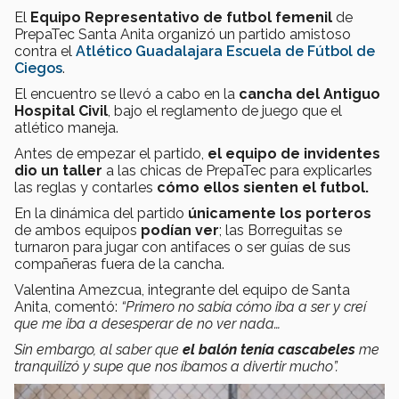
El
Equipo Representativo de futbol femenil
de
PrepaTec Santa Anita organizó un partido amistoso
contra el
Atlético Guadalajara Escuela de Fútbol de
Ciegos
.
El encuentro se llevó a cabo en la
cancha del Antiguo
Hospital Civil
, bajo el reglamento de juego que el
atlético maneja.
Antes de empezar el partido,
el equipo de invidentes
dio un taller
a las chicas de PrepaTec para explicarles
las reglas y contarles
cómo ellos sienten el futbol.
En la dinámica del partido
únicamente los porteros
de ambos equipos
podían ver
; las Borreguitas se
turnaron para jugar con antifaces o ser guías de sus
compañeras fuera de la cancha.
Valentina Amezcua, integrante del equipo de Santa
Anita, comentó:
“Primero no sabía cómo iba a ser y creí
que me iba a desesperar de no ver nada…
Sin embargo, al saber que
el balón tenía cascabeles
me
tranquilizó y supe que nos íbamos a divertir mucho”.