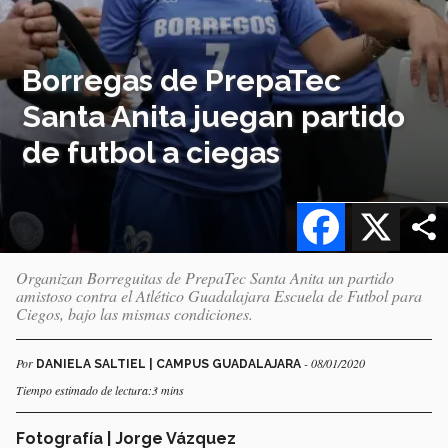
Borregas de PrepaTec
Santa Anita juegan partido
de futbol a ciegas
Facebook
X
Organizan Borreguitas de PrepaTec Santa Anita un partido
amistoso contra el Atlético Guadalajara Escuela de Futbol para
Ciegos, bajo las mismas condiciones.
Por
- 08/01/2020
DANIELA SALTIEL | CAMPUS GUADALAJARA
Tiempo estimado de lectura:3 mins
Fotografía | Jorge Vázquez