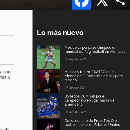
Lo más nuevo
México va por pase olímpico en
mundial de flag football en Alemania
07 Agosto 2026
s
con
Música y teatro: EXATEC en el
elenco de El Fantasma de la Ópera
rias y
México
07 Agosto 2026
Borregos CCM van por el
campeonato en liga mayor de
americano
06 Agosto 2026
Del escenario de PrepaTec Qro al
teatro musical en Estados Unidos