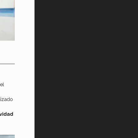
el
lizado
ividad