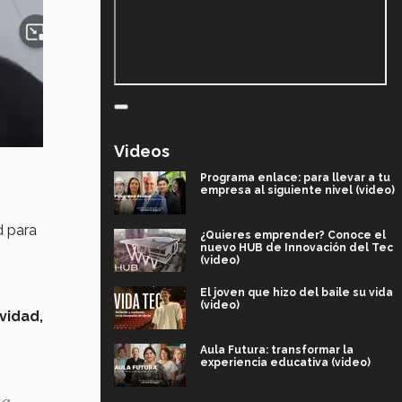
Videos
Programa enlace: para llevar a tu
empresa al siguiente nivel (video)
d para
¿Quieres emprender? Conoce el
nuevo HUB de Innovación del Tec
(video)
El joven que hizo del baile su vida
(video)
vidad,
Aula Futura: transformar la
experiencia educativa (video)
la