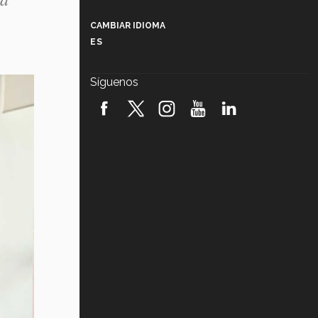
Más que un festival cultural: así es
la magia de VIBRART 2026 (video)
CAMBIAR IDIOMA
ES
Javier Guzmán: investigación con
impacto social (video)
Síguenos
¡México, en el top del mundial de
robótica FIRST 2026! (video)
Vida Tec: Pasión, disciplina y
básquetbol, con Gael Adame
(video)
¿Cómo es el Modelo Educativo
Tec? (video)
Vida Tec: Feminismo e Inteligencia
Artificial, Paola Ricaurte (video)