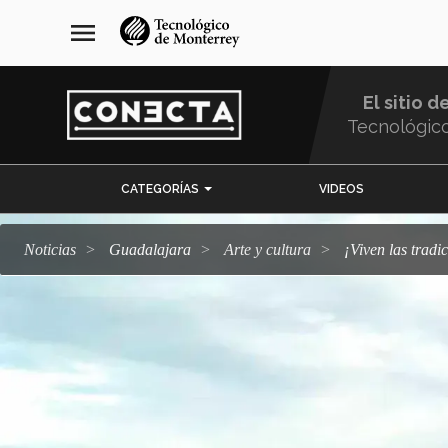
Pasar
navegación
menu
al
principal
contenido
principal
El sitio d
Tecnológic
Menu
CATEGORÍAS
VIDEOS
Comunidad
Noticias
Guadalajara
arte y cultura
¡Viven las tr