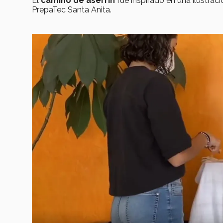
El
camino de aserrín
fue inspirado en una ilustraci
PrepaTec Santa Anita.