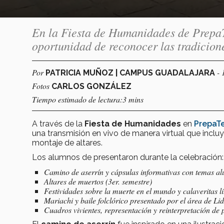
En la Fiesta de Humanidades de PrepaTe
oportunidad de reconocer las tradicion
Por
- 
PATRICIA MUÑOZ | CAMPUS GUADALAJARA
Fotos
CARLOS GONZÁLEZ
Tiempo estimado de lectura:3 mins
A través de la
Fiesta de Humanidades
en
PrepaTe
una transmisión en vivo de manera virtual que incluyó 
montaje de altares.
Los alumnos de presentaron durante la celebración:
Camino de aserrín y cápsulas informativas con temas al
Altares de muertos (3er. semestre)
Festividades sobre la muerte en el mundo y calaveritas li
Mariachi y baile folclórico presentado por el área de L
Cuadros vivientes, representación y reinterpretación de 