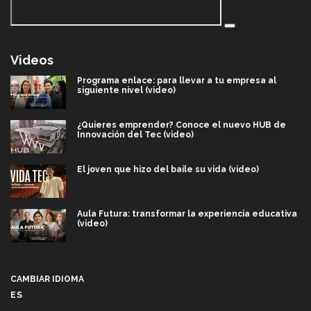
Videos
Programa enlace: para llevar a tu empresa al
siguiente nivel (video)
¿Quieres emprender? Conoce el nuevo HUB de
Innovación del Tec (video)
El joven que hizo del baile su vida (video)
Aula Futura: transformar la experiencia educativa
(video)
Más que un festival cultural: así es la magia de
VIBRART 2026 (video)
CAMBIAR IDIOMA
ES
Javier Guzmán: investigación con impacto social