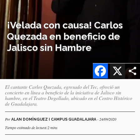
¡Velada con causa! Carlos
Quezada en beneficio de
Jalisco sin Hambre
Facebook
X
El cantante Carlos Quezada, egresado del Tec, ofreció un
concierto en línea a beneficio de la iniciativa de Jalisco sin
hambre, en el Teatro Degollado, ubicado en el Centro Histórico
de Guadalajara.
Por
- 24/09/2020
ALAN DOMÍNGUEZ I CAMPUS GUADALAJARA
Tiempo estimado de lectura:2 mins