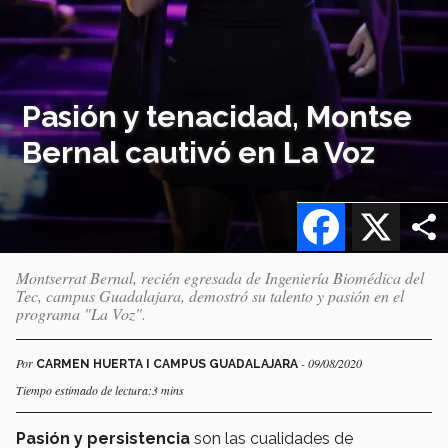
Pasión y tenacidad, Montse
Bernal cautivó en La Voz
Facebook
X
Montserrat Bernal, recién egresada de Ingeniería Biomédica del
Tec, campus Guadalajara, demostró su talento y pasión en el
programa "La Voz".
Por
- 09/08/2020
CARMEN HUERTA I CAMPUS GUADALAJARA
Tiempo estimado de lectura:3 mins
Pasión y persistencia
son las cualidades de