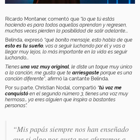
Ricardo Montaner, comentó que
“lo que tú estás
haciendo es para todos aquellos aprendan y regresen,
muchas veces pierden la posibilidad de salir adelante...
Belinda, expresó
“qué bonito mensaje, esto habla de que
esto es tu sueño
, vas a seguir luchando por él y vas a
llegar muy lejos, lo más importante en la vida es seguir
luchando...
Tienes
una voz muy original
, le diste un toque muy único
a la canción, me gusta que te
arriesgaste
porque es una
canción diferente"
, afirmó la cantante Belinda.
Por su parte, Christian Nodal, compartió
“
tú voz me
conquistó
en el segundo número 3, tienes una voz muy
hermosa… ya eres alguien que inspira a bastantes
personas”.
“Mis papás siempre nos han enseñado
que si algo nos gusta nos aferremos a