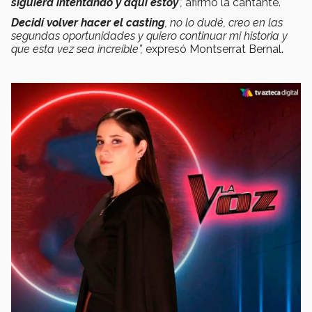
siguiera intentando y aquí estoy
”,
afirmó la cantante.
Decidí volver hacer el casting
, no lo dudé, creo en las
segundas oportunidades y quiero continuar mi historia y
que esta vez sea increíble”,
expresó Montserrat Bernal.