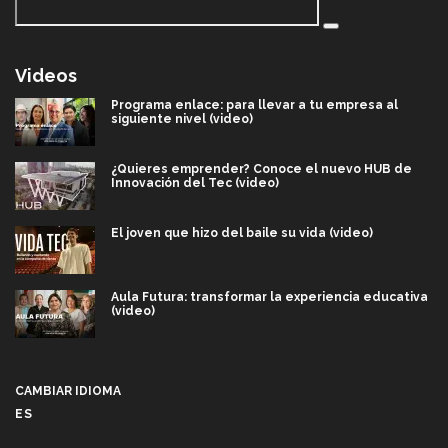
Videos
Programa enlace: para llevar a tu empresa al
siguiente nivel (video)
¿Quieres emprender? Conoce el nuevo HUB de
Innovación del Tec (video)
El joven que hizo del baile su vida (video)
Aula Futura: transformar la experiencia educativa
(video)
Más que un festival cultural: así es la magia de
VIBRART 2026 (video)
CAMBIAR IDIOMA
ES
Javier Guzmán: investigación con impacto social
(video)