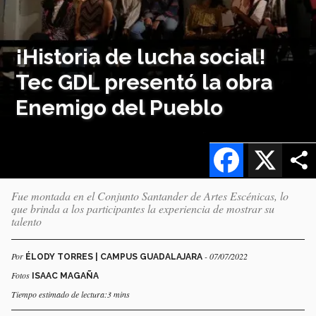
¡Historia de lucha social!
Tec GDL presentó la obra
Enemigo del Pueblo
Facebook
X
Fue montada en el Conjunto Santander de Artes Escénicas, lo
que brinda a los participantes la experiencia de mostrar su
talento
Por
- 07/07/2022
ÉLODY TORRES | CAMPUS GUADALAJARA
Fotos
ISAAC MAGAÑA
Tiempo estimado de lectura:3 mins