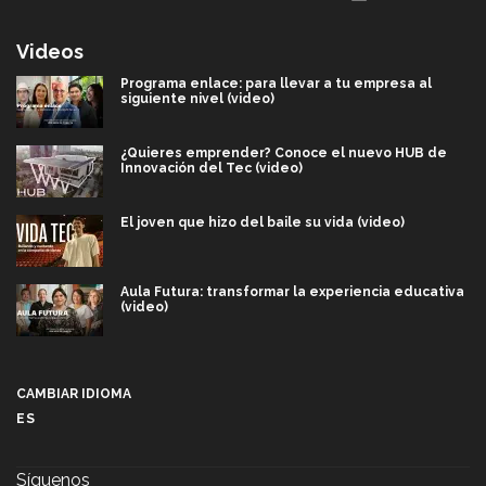
Videos
Programa enlace: para llevar a tu empresa al
siguiente nivel (video)
¿Quieres emprender? Conoce el nuevo HUB de
Innovación del Tec (video)
El joven que hizo del baile su vida (video)
Aula Futura: transformar la experiencia educativa
(video)
Más que un festival cultural: así es la magia de
VIBRART 2026 (video)
CAMBIAR IDIOMA
ES
Javier Guzmán: investigación con impacto social
(video)
Síguenos