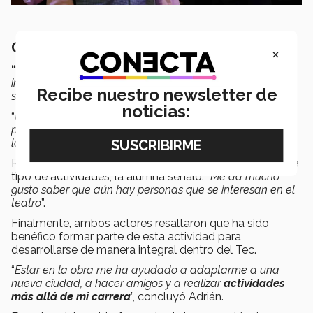
Crear conciencia desde el teatro
×
“
Enemigo del Pueblo
busca concientizar acerca de la
importancia que tiene conocer lo que ocurre en la
Recibe nuestro newsletter de
sociedad
”, enfatizó Mónica.
noticias:
“
Muchas veces la verdad es silenciada por personas que
pretenden obtener beneficios para sí mismos dañando a
las comunidades
”, agregó.
Respecto a la respuesta de la comunidad Tec ante este
tipo de actividades, la alumna señaló: “
Me da mucho
gusto saber que aún hay personas que se interesan en el
teatro
”.
Finalmente, ambos actores resaltaron que ha sido
benéfico formar parte de esta actividad para
desarrollarse de manera integral dentro del Tec.
“
Estar en la obra me ha ayudado a adaptarme a una
nueva ciudad, a hacer amigos y a realizar
actividades
más allá de mi carrera
”, concluyó Adrián.