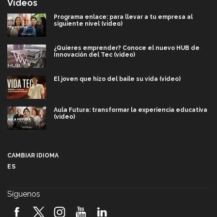
Videos
Programa enlace: para llevar a tu empresa al
siguiente nivel (video)
¿Quieres emprender? Conoce el nuevo HUB de
Innovación del Tec (video)
El joven que hizo del baile su vida (video)
Aula Futura: transformar la experiencia educativa
(video)
Más que un festival cultural: así es la magia de
VIBRART 2026 (video)
CAMBIAR IDIOMA
ES
Javier Guzmán: investigación con impacto social
(video)
Síguenos
¡México, en el top del mundial de robótica FIRST
2026! (video)