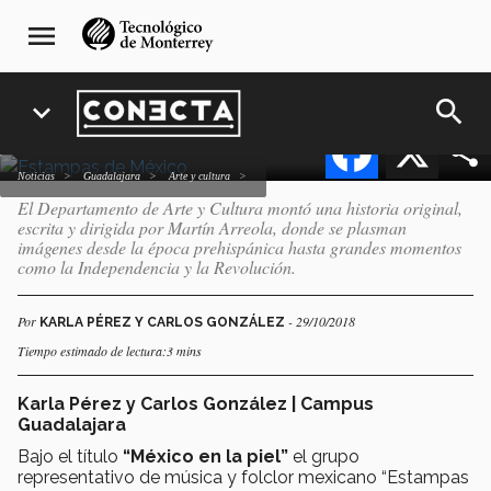
Pasar
navegación
Guadalajara presentó:
menu
al
principal
“México en la piel”
contenido
principal
search
expand_more
Facebook
X
Noticias
Guadalajara
arte y cultura
El Departamento de Arte y Cultura montó una historia original,
escrita y dirigida por Martín Arreola, donde se plasman
imágenes desde la época prehispánica hasta grandes momentos
como la Independencia y la Revolución.
Por
- 29/10/2018
KARLA PÉREZ Y CARLOS GONZÁLEZ
Tiempo estimado de lectura:3 mins
Karla Pérez y Carlos González | Campus
Guadalajara
Bajo el título
“México en la piel”
el grupo
representativo de música y folclor mexicano “Estampas