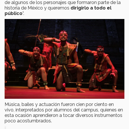
de algunos de los personajes que formaron parte de la
historia de México y queremos
dirigirlo a todo el
público
”.
Música, bailes y actuación fueron cien por ciento en
vivo, interpretados por alumnos del campus, quienes en
esta ocasión aprendieron a tocar diversos instrumentos
poco acostumbrados.